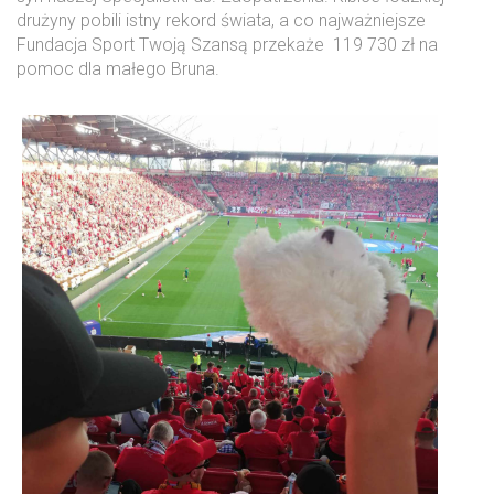
drużyny pobili istny rekord świata, a co najważniejsze
Fundacja Sport Twoją Szansą przekaże
119 730 z
ł na
pomoc dla małego Bruna.