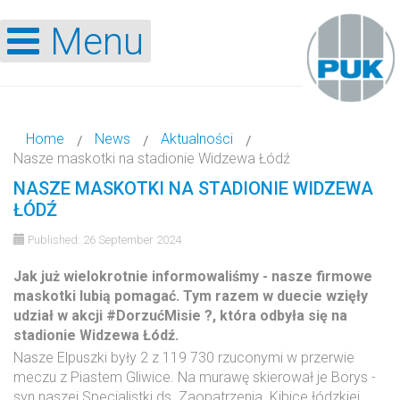
Menu
Home
News
Aktualności
Nasze maskotki na stadionie Widzewa Łódź
NASZE MASKOTKI NA STADIONIE WIDZEWA
ŁÓDŹ
Published: 26 September 2024
Jak już wielokrotnie informowaliśmy - nasze firmowe
maskotki lubią pomagać. Tym razem w duecie wzięły
udział w akcji #DorzućMisie ?, która odbyła się na
stadionie Widzewa Łódź.
Nasze Elpuszki były 2 z 119 730 rzuconymi w przerwie
meczu z Piastem Gliwice. Na murawę skierował je Borys -
syn naszej Specjalistki ds. Zaopatrzenia. Kibice łódzkiej