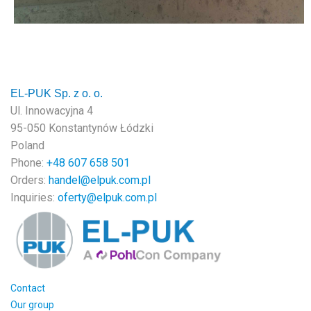
EL-PUK Sp. z o. o.
Ul. Innowacyjna 4
95-050 Konstantynów Łódzki
Poland
Phone:
+48
607 658 501
Orders:
handel@elpuk.com.pl
Inquiries
:
oferty@elpuk.com.pl
Contact
Our group