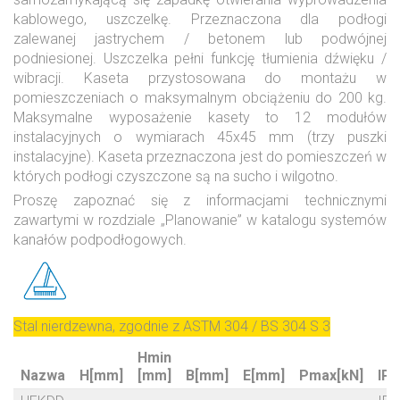
kablowego, uszczelkę. Przeznaczona dla podłogi
zalewanej jastrychem / betonem lub podwójnej
podniesionej. Uszczelka pełni funkcję tłumienia dźwięku /
wibracji. Kaseta przystosowana do montażu w
pomieszczeniach o maksymalnym obciążeniu do 200 kg.
Maksymalne wyposażenie kasety to 12 modułów
instalacyjnych o wymiarach 45x45 mm (trzy puszki
instalacyjne). Kaseta przeznaczona jest do pomieszczeń w
których podłogi czyszczone są na sucho i wilgotno.
Proszę zapoznać się z informacjami technicznymi
zawartymi w rozdziale „Planowanie” w katalogu systemów
kanałów podpodłogowych.
Stal nierdzewna, zgodnie z ASTM 304 / BS 304 S 3
Hmin
Nazwa
H[mm]
[mm]
B[mm]
E[mm]
Pmax[kN]
IPn