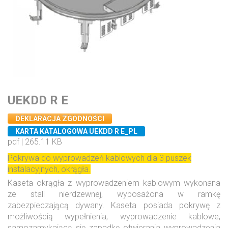
UEKDD R E
DEKLARACJA ZGODNOŚCI
KARTA KATALOGOWA UEKDD R E_PL
pdf | 265.11 KB
Pokrywa do wyprowadzeń kablowych dla 3 puszek
instalacyjnych, okrągła.
Kaseta okrągła z wyprowadzeniem kablowym wykonana
ze stali nierdzewnej, wyposażona w ramkę
zabezpieczającą dywany. Kaseta posiada pokrywę z
możliwością wypełnienia, wyprowadzenie kablowe,
samozamykającą się zapadkę otwierania wyprowadzenia