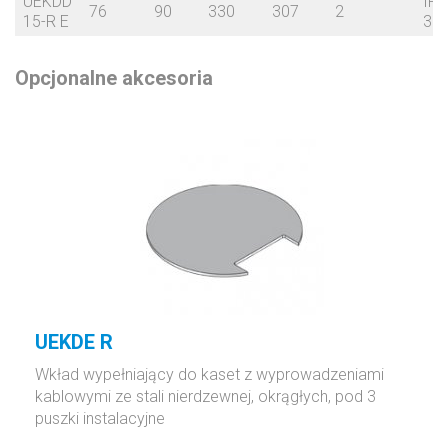
UEKDD
IP
76
90
330
307
2
15-R E
30
Opcjonalne akcesoria
UEKDE R
Wkład wypełniający do kaset z wyprowadzeniami
kablowymi ze stali nierdzewnej, okrągłych, pod 3
puszki instalacyjne