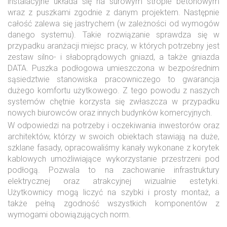
instalacyjne układa się na surowym stropie betonowym
wraz z puszkami zgodnie z danym projektem. Następnie
całość zalewa się jastrychem (w zależności od wymogów
danego systemu). Takie rozwiązanie sprawdza się w
przypadku aranżacji miejsc pracy, w których potrzebny jest
zestaw silno- i słaboprądowych gniazd, a także gniazda
DATA. Puszka podłogowa umieszczona w bezpośrednim
sąsiedztwie stanowiska pracowniczego to gwarancja
dużego komfortu użytkowego. Z tego powodu z naszych
systemów chętnie korzysta się zwłaszcza w przypadku
nowych biurowców oraz innych budynków komercyjnych.
W odpowiedzi na potrzeby i oczekiwania inwestorów oraz
architektów, którzy w swoich obiektach stawiają na duże,
szklane fasady, opracowaliśmy kanały wykonane z korytek
kablowych umożliwiające wykorzystanie przestrzeni pod
podłogą. Pozwala to na zachowanie infrastruktury
elektrycznej oraz atrakcyjnej wizualnie estetyki.
Użytkownicy mogą liczyć na szybki i prosty montaż, a
także pełną zgodność wszystkich komponentów z
wymogami obowiązujących norm.