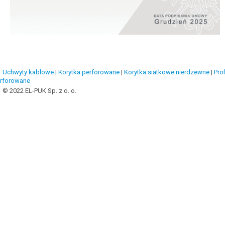
Uchwyty kablowe
|
Korytka perforowane
|
Korytka siatkowe nierdzewne
|
Prof
rforowane
© 2022 EL-PUK Sp. z o. o.