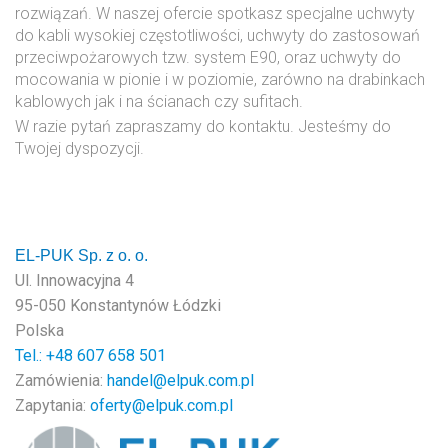
rozwiązań. W naszej ofercie spotkasz specjalne uchwyty
do kabli wysokiej częstotliwości, uchwyty do zastosowań
przeciwpożarowych tzw. system E90, oraz uchwyty do
mocowania w pionie i w poziomie, zarówno na drabinkach
kablowych jak i na ścianach czy sufitach.
W razie pytań zapraszamy do kontaktu. Jesteśmy do
Twojej dyspozycji.
EL-PUK Sp. z o. o.
Ul. Innowacyjna 4
95-050 Konstantynów Łódzki
Polska
Tel.: +48
607 658 501
Zamówienia:
handel@elpuk.com.pl
Zapytania:
oferty@elpuk.com.pl