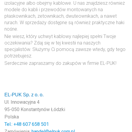
izolacyjne albo obejmy kablowe. U nas znajdziesz również
modele do kabli i przewodów montowanych na
płaskownikach, zetownikach, dwuteownikach, a nawet
rurach. W sprzedaży dostępne są również praktyczne haki
nośne.
Nie wiesz, który uchwyt kablowy najlepiej spełni Twoje
oczekiwania? Zdaj się w tej kwestii na naszych
specjalistów. Służymy Ci pomocą zawsze wtedy, gdy tego
potrzebujesz.
Serdecznie zapraszamy do zakupów w firmie EL-PUK!
EL-PUK Sp. z o. o.
Ul. Innowacyjna 4
95-050 Konstantynów Łódzki
Polska
Tel.: +48
607 658 501
Zamówienia:
handel@elpuk.com.pl