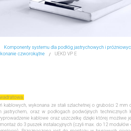
Komponenty systemu dla podłóg jastrychowych i próżniowy
konanie czworokątne
UEKD VP E
kwadratowa.
ablowych, wykonana ze stali szlachetnej o grubości 2 mm d
h jastrychem, oraz w podłogach podwójnych technicznych l
prowadzenie kablowe oraz uszczelkę dzięki której możliwe je
montaż do 3 puszek instalacyjnych (czyli max. do 12 modułów
lecie). Przeznaczona jest do montażu w biurowych ciąga