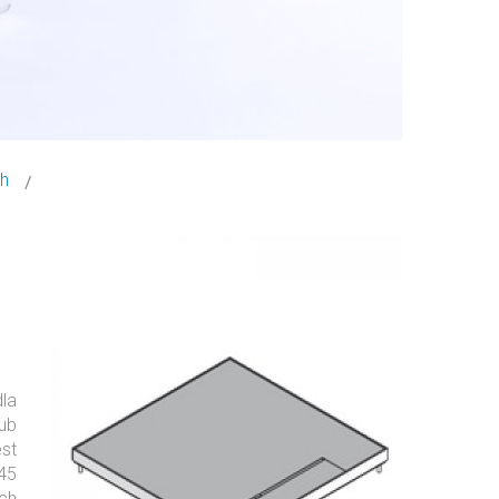
ch
la
ub
st
 45
ch