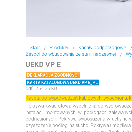
Start
Produkty
Kanały podpodłogowe
Zespół do wbudowania ze stali nierdzewnej
Wy
UEKD VP E
DEKLARACJA ZGODNOŚCI
KARTA KATALOGOWA UEKD VP E_PL
pdf | 754.36 KB
Kaseta do wyprowadzeń kablowych, wypełniona, 
Pokrywa kwadratowa wypełniona do wyprowadzeń k
instalacji montowanych w podłogach zalewanyc
podniesionych. Pokrywa wyposażona w uchylne wy
czyszczenie podłogi na sucho. Pokrywa umożliwia 
mm x 45 mm) w ramce montażowej (brak w komp