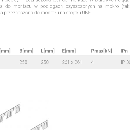
zona do montażu w podłogach czyszczonych na mokro (tak
a przeznaczona do montażu na stojaku UNE.
 [mm]
B[mm]
L[mm]
E[mm]
Pmax[kN]
IPn
258
258
261 x 261
4
IP 3