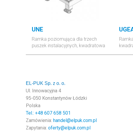
UNE
UGE
Ramka poziomująca dla trzech
Ramka
puszek instalacyjnych, kwadratowa
kwadr
EL-PUK Sp. z o. o.
Ul. Innowacyjna 4
95-050 Konstantynów Łódzki
Polska
Tel.: +48
607 658 501
Zamówienia:
handel@elpuk.com.pl
Zapytania:
oferty@elpuk.com.pl