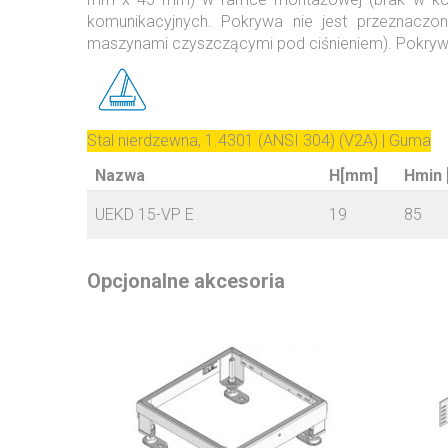
komunikacyjnych. Pokrywa nie jest przeznac
maszynami czyszczącymi pod ciśnieniem). Pokryw
Stal nierdzewna, 1.4301 (ANSI 304) (V2A) | Guma
Nazwa
H[mm]
Hmin
UEKD 15-VP E
19
85
Opcjonalne akcesoria