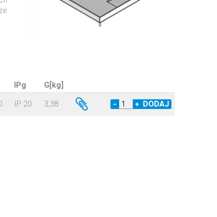
że
IPg
G[kg]
0
IP 20
3,38
−
+