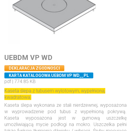
UEBDM VP WD
DEKLARACJA ZGODNOŚCI
KARTA KATALOGOWA UEBDM VP WD__PL
pdf | 774.85 KB
Kaseta ślepa z tubusem wylotowym, wypełniona,
kwadratowa.
Kaseta ślepa wykonana ze stali nierdzewnej, wyposażona
w wyprowadzenie pod tubus z wypełnioną pokrywą.
Kaseta wyposażona jest w gumową uszczelkę
umożliwiającą mycie podłogi na mokro. Uszczelka pełni
także funkcję tłumienia dźwięku / wibracji. Śruby mocujące