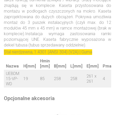
znajdują się w komplecie. Kaseta przystosowana do
montażu w podłogach czyszczonych na mokro. Kaseta
zaprojektowana do dużych obciążeń. Pokrywa umożliwia
montaż do 3 puszek instalacyjnych (czyli max. do 12
modułów 45 mm x 45 mm) w ramce montażowej (brak w
komplecie).Instalacja wymaga zastosowania ramki
poziomującej UNE. Kaseta fabrycznie wyposażona w
dekiel tubusa (tubus sprzedawany oddzielnie).
Stal nierdzewna, 1.4301 (ANSI 304) (V2A) | Guma
Hmin
Nazwa
H[mm]
[mm]
B[mm]
L[mm]
E[mm]
Pmax[
UEBDM
261 x
15-VP-
19
85
258
258
4
261
WD
Opcjonalne akcesoria