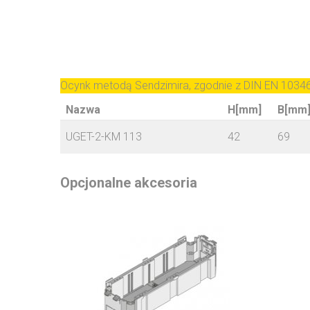
Ocynk metodą Sendzimira, zgodnie z DIN EN 1034
Nazwa
H[mm]
B[mm
UGET-2-KM 113
42
69
Opcjonalne akcesoria