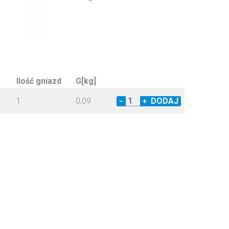
Ilość gniazd
G[kg]
1
0,09
−
+