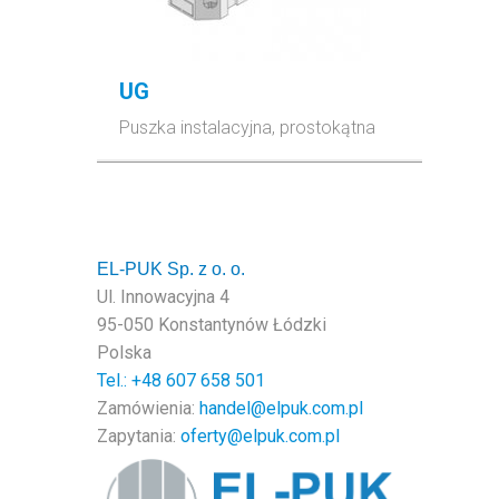
UG
Puszka instalacyjna, prostokątna
EL-PUK Sp. z o. o.
Ul. Innowacyjna 4
95-050 Konstantynów Łódzki
Polska
Tel.: +48
607 658 501
Zamówienia:
handel@elpuk.com.pl
Zapytania:
oferty@elpuk.com.pl