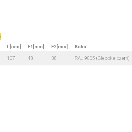
6
]
L[mm]
E1[mm]
E2[mm]
Kolor
107
48
38
RAL 9005 (Głeboka czerń)