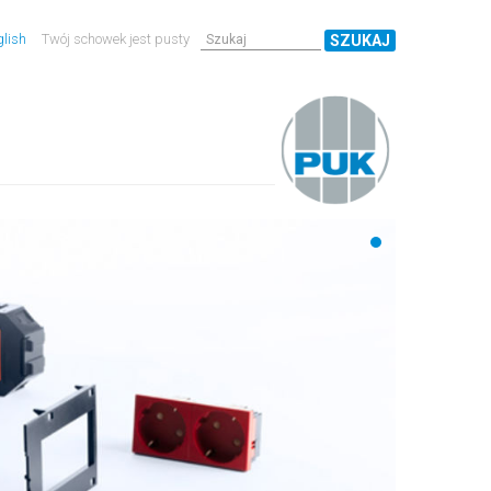
lish
Twój schowek jest pusty
SZUKAJ