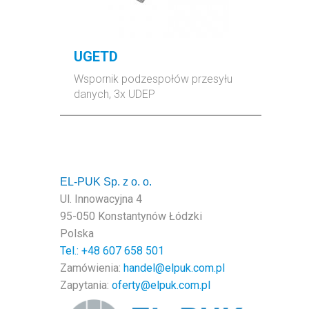
UGETD
Wspornik podzespołów przesyłu
danych, 3x UDEP
EL-PUK Sp. z o. o.
Ul. Innowacyjna 4
95-050 Konstantynów Łódzki
Polska
Tel.: +48
607 658 501
Zamówienia:
handel@elpuk.com.pl
Zapytania:
oferty@elpuk.com.pl