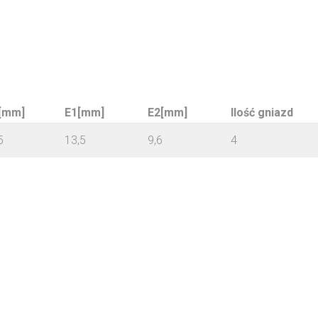
[mm]
E1[mm]
E2[mm]
Ilość gniazd
5
13,5
9,6
4