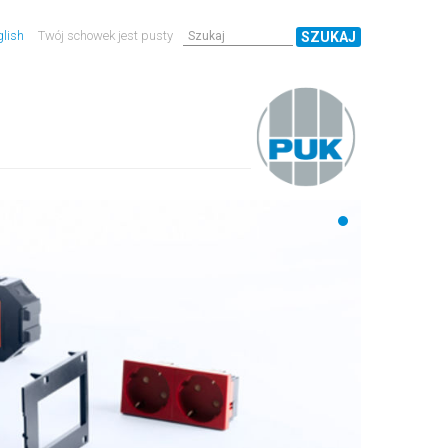
lish
Twój schowek jest pusty
SZUKAJ