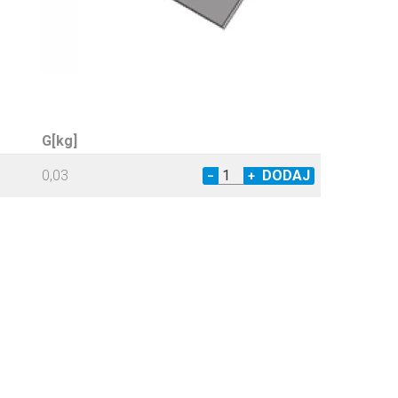
G[kg]
0,03
−
+