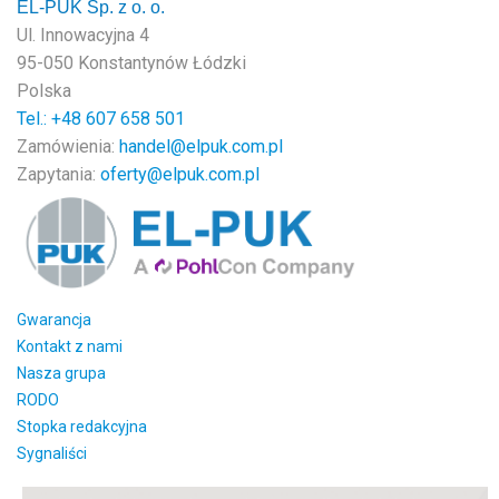
EL-PUK Sp. z o. o.
Ul. Innowacyjna 4
95-050 Konstantynów Łódzki
Polska
Tel.: +48
607 658 501
Zamówienia:
handel@elpuk.com.pl
Zapytania:
oferty@elpuk.com.pl
Gwarancja
Kontakt z nami
Nasza grupa
RODO
Stopka redakcyjna
Sygnaliści