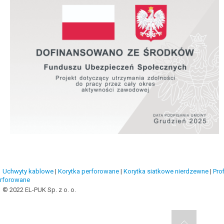
Uchwyty kablowe
|
Korytka perforowane
|
Korytka siatkowe nierdzewne
|
Prof
rforowane
© 2022 EL-PUK Sp. z o. o.