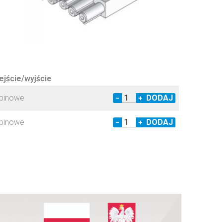
jście/wyjście
-pinowe
−
+
-pinowe
−
+