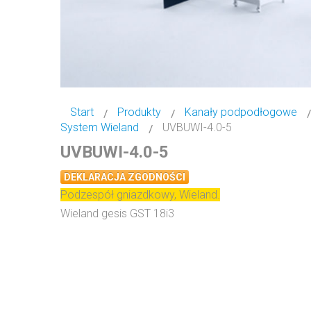
Start
Produkty
Kanały podpodłogowe
System Wieland
UVBUWI-4.0-5
UVBUWI-4.0-5
DEKLARACJA ZGODNOŚCI
Podzespół gniazdkowy, Wieland.
Wieland gesis GST 18i3