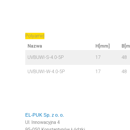
Polyamid
Nazwa
H[mm]
B[m
UVBUWI-S-4.0-5P
17
48
UVBUWI-W-4.0-5P
17
48
EL-PUK Sp. z o. o.
Ul. Innowacyjna 4
95-050 Konstantynów Łódzki