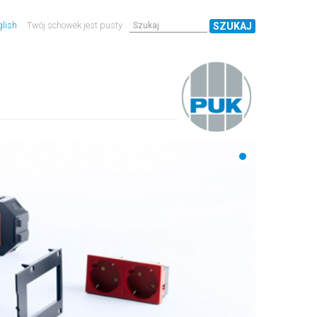
lish
Twój schowek jest pusty
SZUKAJ