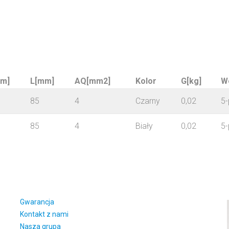
m]
L[mm]
AQ[mm2]
Kolor
G[kg]
We
85
4
Czarny
0,02
5
85
4
Biały
0,02
5
Gwarancja
Kontakt z nami
Nasza grupa