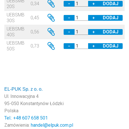
UEBSMB
0,34
−
+
20S
UEBSMB
0,45
−
+
30S
UEBSMB
0,56
−
+
40S
UEBSMB
0,73
−
+
50S
EL-PUK Sp. z o. o.
Ul. Innowacyjna 4
95-050 Konstantynów Łódzki
Polska
Tel.: +48
607 658 501
Zamówienia:
handel@elpuk.com.pl