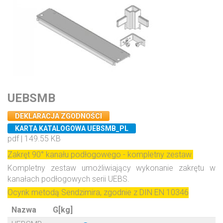
UEBSMB
DEKLARACJA ZGODNOŚCI
KARTA KATALOGOWA UEBSMB_PL
pdf | 149.55 KB
Zakręt 90° kanału podłogowego - kompletny zestaw.
Kompletny zestaw umożliwiający wykonanie zakrętu w
kanałach podłogowych serii UEBS.
Ocynk metodą Sendzimira, zgodnie z DIN EN 10346
Nazwa
G[kg]