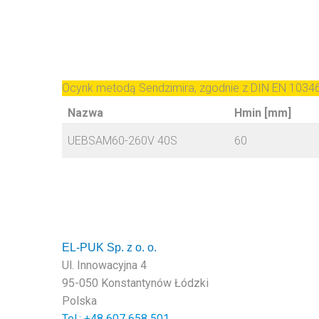
Ocynk metodą Sendzimira, zgodnie z DIN EN 1034
Nazwa
Hmin [mm]
UEBSAM60-260V 40S
60
EL-PUK Sp. z o. o.
Ul. Innowacyjna 4
95-050 Konstantynów Łódzki
Polska
Tel.: +48
607 658 501