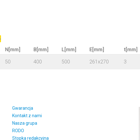
6
N[mm]
B[mm]
L[mm]
E[mm]
t[mm]
50
400
500
261x270
3
Gwarancja
Kontakt z nami
Nasza grupa
RODO
Stopka redakcyjna