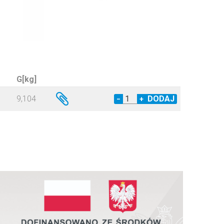
G[kg]
9,104
−
+