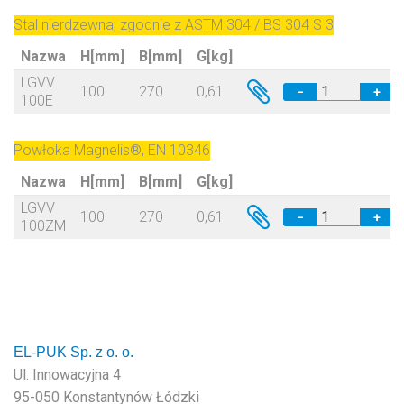
Stal nierdzewna, zgodnie z ASTM 304 / BS 304 S 3
Nazwa
H[mm]
B[mm]
G[kg]
LGVV
100
270
0,61
−
+
100E
Powłoka Magnelis®, EN 10346
Nazwa
H[mm]
B[mm]
G[kg]
LGVV
100
270
0,61
−
+
100ZM
EL-PUK Sp. z o. o.
Ul. Innowacyjna 4
95-050 Konstantynów Łódzki