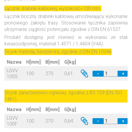
Łącznik drabinki kablowej, wysokość=100 mm.
Łącznik boczny drabinki kablowej umożliwiający wykonanie
pionowego zakrętu trasy. Stosowanie łącznika zapewnia
utrzymanie ciągłość potencjału zgodnie z DIN EN 61537.
Produkt dostępny jest również w wykonaniu ze stali
kwasoodpornej, materiał 1.4571 / 1.4404 (V4A).
Ocynk metodą Sendzimira, zgodnie z DIN EN 10346
Nazwa
H[mm]
B[mm]
G[kg]
LGVV
100
270
0,61
−
+
100S
Ocynk zanurzeniowo-ogniowy, zgodnie z BS 729 (EN ISO
1461)
Nazwa
H[mm]
B[mm]
G[kg]
LGVV
100
270
0,64
−
+
100F