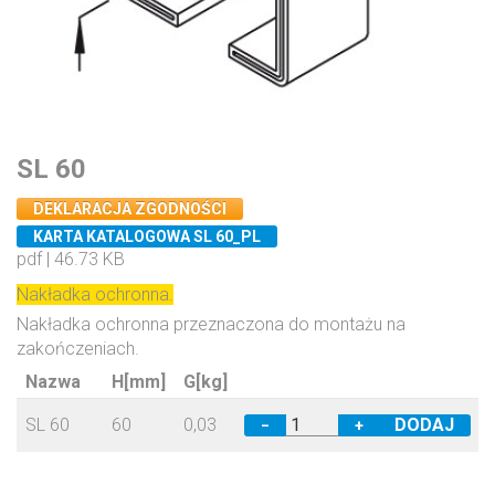
SL 60
DEKLARACJA ZGODNOŚCI
KARTA KATALOGOWA SL 60_PL
pdf | 46.73 KB
Nakładka ochronna.
Nakładka ochronna przeznaczona do montażu na
zakończeniach.
Nazwa
H[mm]
G[kg]
SL 60
60
0,03
−
+