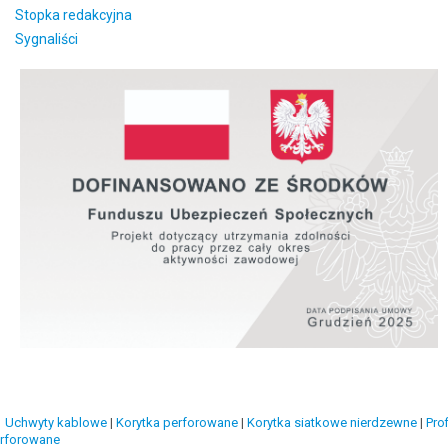
Stopka redakcyjna
Sygnaliści
Uchwyty kablowe
|
Korytka perforowane
|
Korytka siatkowe nierdzewne
|
Prof
rforowane