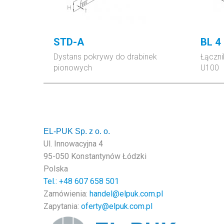
STD-A
BL 4
Dystans pokrywy do drabinek
Łączni
pionowych
U100
EL-PUK Sp. z o. o.
Ul. Innowacyjna 4
95-050 Konstantynów Łódzki
Polska
Tel.: +48
607 658 501
Zamówienia:
handel@elpuk.com.pl
Zapytania:
oferty@elpuk.com.pl