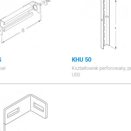
S
KHU 50
bel
Kształtownik perforowany, pr
U50