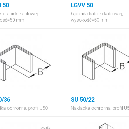
 50
LGVV 50
k drabinki kablowej,
Łącznik drabinki kablowej,
kość=50 mm
wysokość=50 mm
0/36
SU 50/22
ka ochronna, profil U50
Nakładka ochronna, profil U