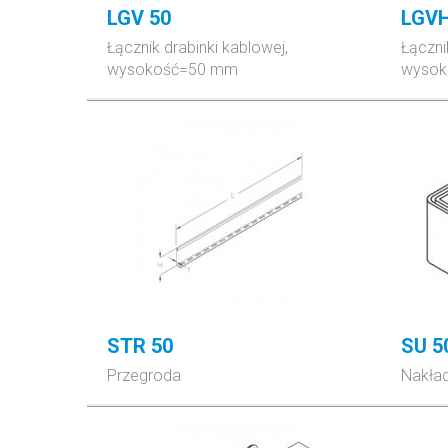
LGV 50
LGVH
Łącznik drabinki kablowej,
Łączni
wysokość=50 mm
wyso
STR 50
SU 5
Przegroda
Nakład