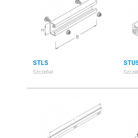
STLS
STU
Szczebel
Szcze