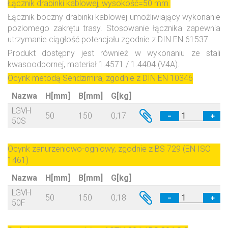
Łącznik drabinki kablowej, wysokość=50 mm.
Łącznik boczny drabinki kablowej umożliwiający wykonanie
poziomego zakrętu trasy. Stosowanie łącznika zapewnia
utrzymanie ciągłość potencjału zgodnie z DIN EN 61537.
Produkt dostępny jest również w wykonaniu ze stali
kwasoodpornej, materiał 1.4571 / 1.4404 (V4A).
Ocynk metodą Sendzimira, zgodnie z DIN EN 10346
Nazwa
H[mm]
B[mm]
G[kg]
LGVH
50
150
0,17
−
+
50S
Ocynk zanurzeniowo-ogniowy, zgodnie z BS 729 (EN ISO
1461)
Nazwa
H[mm]
B[mm]
G[kg]
LGVH
50
150
0,18
−
+
50F