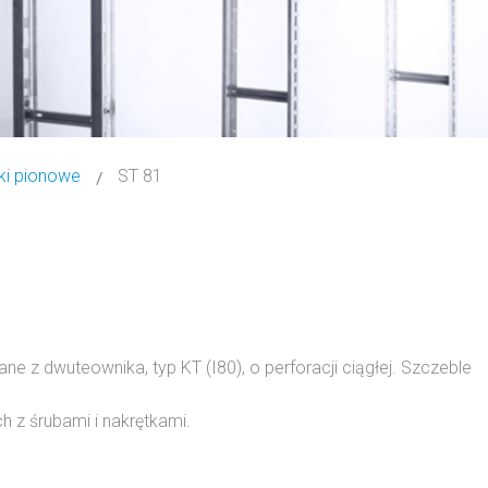
ki pionowe
ST 81
z dwuteownika, typ KT (I80), o perforacji ciągłej. Szczeble
 z śrubami i nakrętkami.