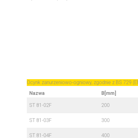
Ocynk zanurzeniowo-ogniowy, zgodnie z BS 729 (E
Nazwa
B[mm]
ST 81-02F
200
ST 81-03F
300
ST 81-04F
400