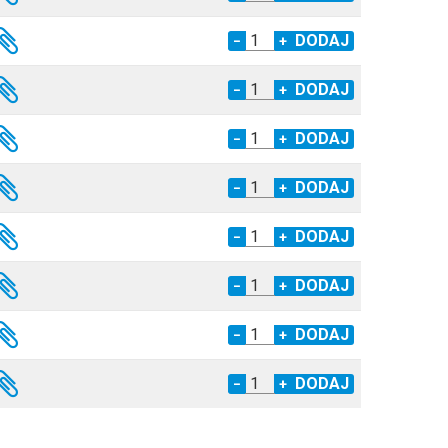
−
+
−
+
−
+
−
+
−
+
−
+
−
+
−
+