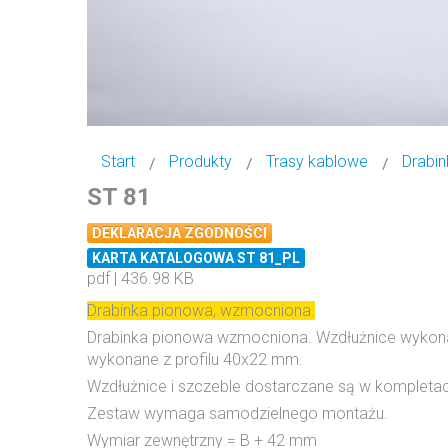
Start
Produkty
Trasy kablowe
Drabin
ST 81
DEKLARACJA ZGODNOŚCI
KARTA KATALOGOWA ST 81_PL
pdf | 436.98 KB
Drabinka pionowa, wzmocniona.
Drabinka pionowa wzmocniona. Wzdłużnice wykonane 
wykonane z profilu 40x22 mm.
Wzdłużnice i szczeble dostarczane są w kompletach
Zestaw wymaga samodzielnego montażu.
Wymiar zewnętrzny = B + 42 mm