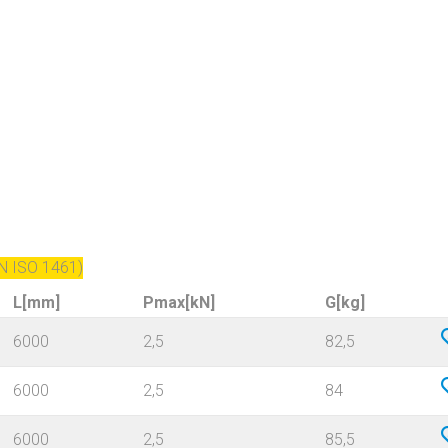
N ISO 1461)
L[mm]
Pmax[kN]
G[kg]
6000
2,5
82,5
6000
2,5
84
6000
2,5
85,5