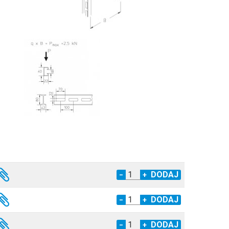
−
+
−
+
−
+