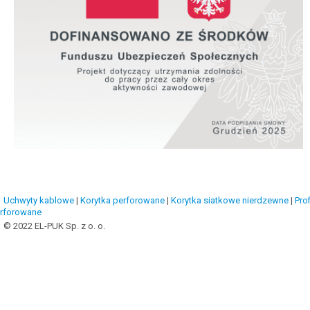
Uchwyty kablowe
|
Korytka perforowane
|
Korytka siatkowe nierdzewne
|
Prof
rforowane
© 2022 EL-PUK Sp. z o. o.