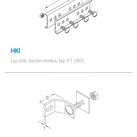
HKI
Łącznik dwuteownika, typ KT (I80)