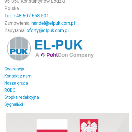
95-050 Konstantynów Łódzki
Polska
Tel.: +48
607 658 501
Zamówienia:
handel@elpuk.com.pl
Zapytania:
oferty@elpuk.com.pl
Gwarancja
Kontakt z nami
Nasza grupa
RODO
Stopka redakcyjna
Sygnaliści