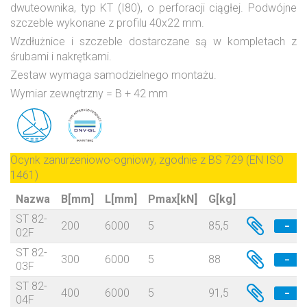
dwuteownika, typ KT (I80), o perforacji ciągłej. Podwójne
szczeble wykonane z profilu 40x22 mm.
Wzdłużnice i szczeble dostarczane są w kompletach z
śrubami i nakrętkami.
Zestaw wymaga samodzielnego montażu.
Wymiar zewnętrzny = B + 42 mm
Ocynk zanurzeniowo-ogniowy, zgodnie z BS 729 (EN ISO
1461)
Nazwa
B[mm]
L[mm]
Pmax[kN]
G[kg]
ST 82-
200
6000
5
85,5
−
02F
ST 82-
300
6000
5
88
−
03F
ST 82-
400
6000
5
91,5
−
04F