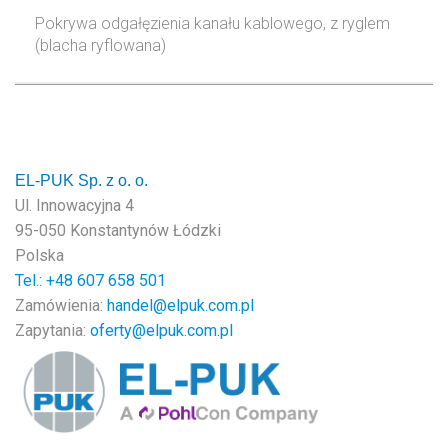
Pokrywa odgałęzienia kanału kablowego, z ryglem
(blacha ryflowana)
EL-PUK Sp. z o. o.
Ul. Innowacyjna 4
95-050 Konstantynów Łódzki
Polska
Tel.: +48
607 658 501
Zamówienia:
handel@elpuk.com.pl
Zapytania:
oferty@elpuk.com.pl