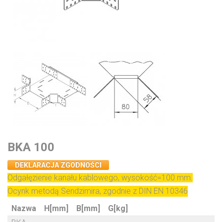
BKA 100
DEKLARACJA ZGODNOŚCI
Odgałęzienie kanału kablowego, wysokość=100 mm.
Ocynk metodą Sendzimira, zgodnie z DIN EN 10346
Nazwa
H[mm]
B[mm]
G[kg]