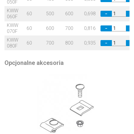
050F
KWW
60
500
600
0,698
−
+
060F
KWW
60
600
700
0,816
−
+
070F
KWW
60
700
800
0,935
−
+
080F
Opcjonalne akcesoria