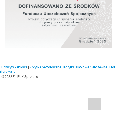
Uchwyty kablowe
|
Korytka perforowane
|
Korytka siatkowe nierdzewne
|
Prof
rforowane
© 2022 EL-PUK Sp. z o. o.