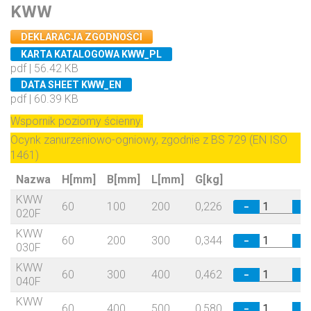
KWW
DEKLARACJA ZGODNOŚCI
KARTA KATALOGOWA KWW_PL
pdf | 56.42 KB
DATA SHEET KWW_EN
pdf | 60.39 KB
Wspornik poziomy ścienny.
Ocynk zanurzeniowo-ogniowy, zgodnie z BS 729 (EN ISO
1461)
Nazwa
H[mm]
B[mm]
L[mm]
G[kg]
KWW
60
100
200
0,226
−
+
020F
KWW
60
200
300
0,344
−
+
030F
KWW
60
300
400
0,462
−
+
040F
KWW
60
400
500
0,580
−
+