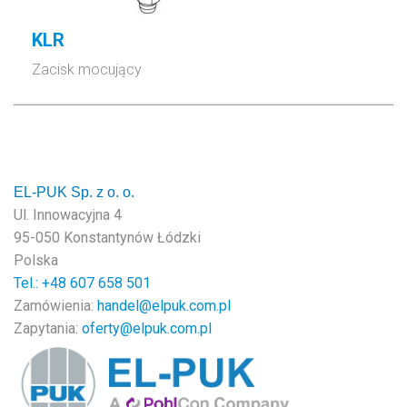
KLR
Zacisk mocujący
EL-PUK Sp. z o. o.
Ul. Innowacyjna 4
95-050 Konstantynów Łódzki
Polska
Tel.: +48
607 658 501
Zamówienia:
handel@elpuk.com.pl
Zapytania:
oferty@elpuk.com.pl