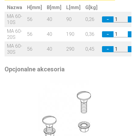
Nazwa
H[mm]
B[mm]
L[mm]
G[kg]
MA 60-
56
40
90
0,26
−
+
10S
MA 60-
56
40
190
0,36
−
+
20S
MA 60-
56
40
290
0,45
−
+
30S
Opcjonalne akcesoria