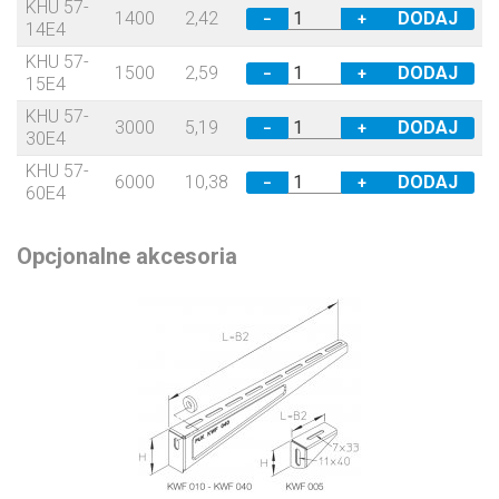
KHU 57-
1400
2,42
−
+
14E4
KHU 57-
1500
2,59
−
+
15E4
KHU 57-
3000
5,19
−
+
30E4
KHU 57-
6000
10,38
−
+
60E4
Opcjonalne akcesoria