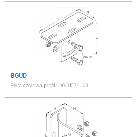
BGUD
Płyta czołowa, profil U40/ U57/ U60