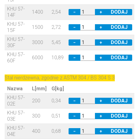
KHU 57-
1400
2,54
−
+
14F
KHU 57-
1500
2,72
−
+
15F
KHU 57-
3000
5,45
−
+
30F
KHU 57-
6000
10,89
−
+
60F
Stal nierdzewna, zgodnie z ASTM 304 / BS 304 S 3
Nazwa
L[mm]
G[kg]
KHU 57-
200
0,34
−
+
02E
KHU 57-
300
0,51
−
+
03E
KHU 57-
400
0,68
−
+
04E