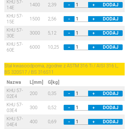
KHU 57-
1400
2,39
−
+
14E
KHU 57-
1500
2,56
−
+
15E
KHU 57-
3000
5,12
−
+
30E
KHU 57-
6000
10,25
−
+
60E
Stal kwasoodporna, zgodnie z ASTM 316 Ti / AISI 316 L,
BS 320S17 / BS 316S11
Nazwa
L[mm]
G[kg]
KHU 57-
200
0,35
−
+
02E4
KHU 57-
300
0,52
−
+
03E4
KHU 57-
400
0,69
−
+
04E4