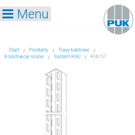
Menu
Start
Produkty
Trasy kablowe
Konstrukcje nośne
System KHU
KHU 57