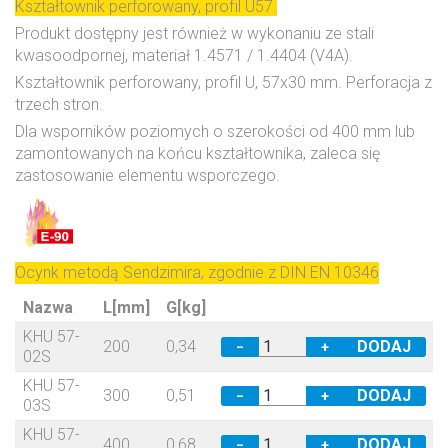
Kształtownik perforowany, profil U57.
Produkt dostępny jest również w wykonaniu ze stali
kwasoodpornej, materiał 1.4571 / 1.4404 (V4A).
Kształtownik perforowany, profil U, 57x30 mm. Perforacja z
trzech stron.
Dla wsporników poziomych o szerokości od 400 mm lub
zamontowanych na końcu kształtownika, zaleca się
zastosowanie elementu wsporczego.
Ocynk metodą Sendzimira, zgodnie z DIN EN 10346
Nazwa
L[mm]
G[kg]
KHU 57-
200
0,34
−
+
02S
KHU 57-
300
0,51
−
+
03S
KHU 57-
400
0,68
−
+