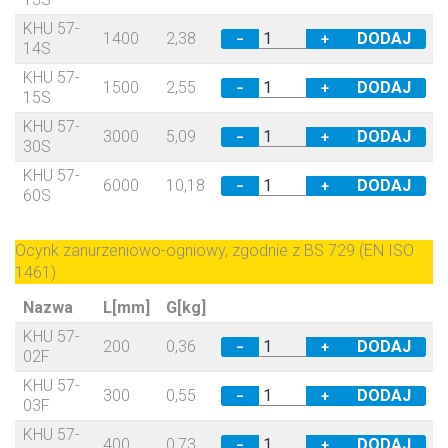
KHU 57-
1400
2,38
−
+
14S
KHU 57-
1500
2,55
−
+
15S
KHU 57-
3000
5,09
−
+
30S
KHU 57-
6000
10,18
−
+
60S
Ocynk zanurzeniowo-ogniowy, zgodnie z BS 729 (EN ISO
1461)
Nazwa
L[mm]
G[kg]
KHU 57-
200
0,36
−
+
02F
KHU 57-
300
0,55
−
+
03F
KHU 57-
400
0,73
−
+