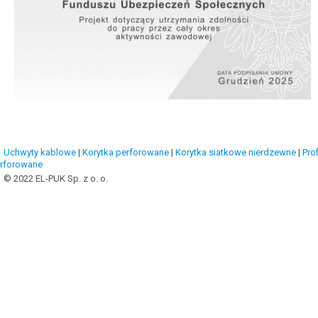
Uchwyty kablowe
|
Korytka perforowane
|
Korytka siatkowe nierdzewne
|
Prof
rforowane
© 2022 EL-PUK Sp. z o. o.