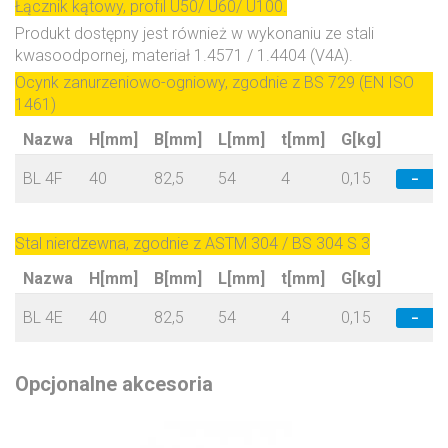
Łącznik kątowy, profil U50/ U60/ U100.
Produkt dostępny jest również w wykonaniu ze stali
kwasoodpornej, materiał 1.4571 / 1.4404 (V4A).
Ocynk zanurzeniowo-ogniowy, zgodnie z BS 729 (EN ISO
1461)
Nazwa
H[mm]
B[mm]
L[mm]
t[mm]
G[kg]
BL 4F
40
82,5
54
4
0,15
−
Stal nierdzewna, zgodnie z ASTM 304 / BS 304 S 3
Nazwa
H[mm]
B[mm]
L[mm]
t[mm]
G[kg]
BL 4E
40
82,5
54
4
0,15
−
Opcjonalne akcesoria