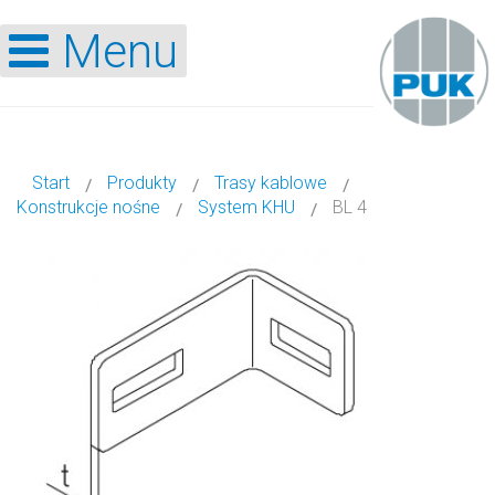
Menu
Start
Produkty
Trasy kablowe
Konstrukcje nośne
System KHU
BL 4