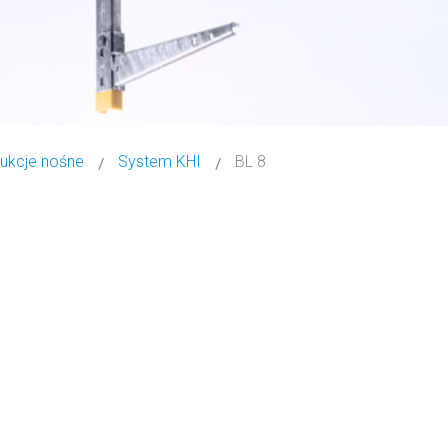
ukcje nośne
System KHI
BL 8