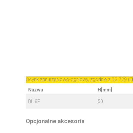
Ocynk zanurzeniowo-ogniowy, zgodnie z BS 729 (E
Nazwa
H[mm]
BL 8F
50
Opcjonalne akcesoria