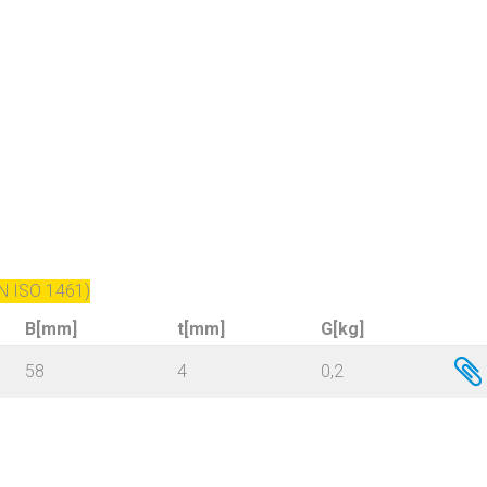
N ISO 1461)
B[mm]
t[mm]
G[kg]
58
4
0,2