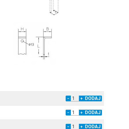
−
+
−
+
−
+