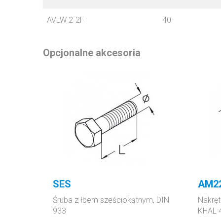
AVLW 2-2F
40
Opcjonalne akcesoria
SES
AM2
Śruba z łbem sześciokątnym, DIN
Nakręt
933
KHAL 