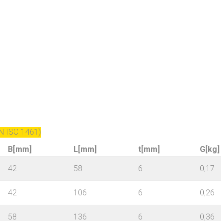
N ISO 1461)
B[mm]
L[mm]
t[mm]
G[kg]
42
58
6
0,17
42
106
6
0,26
58
136
6
0,36