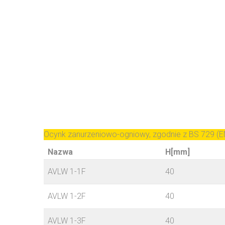
Ocynk zanurzeniowo-ogniowy, zgodnie z BS 729 (E
Nazwa
H[mm]
AVLW 1-1F
40
AVLW 1-2F
40
AVLW 1-3F
40