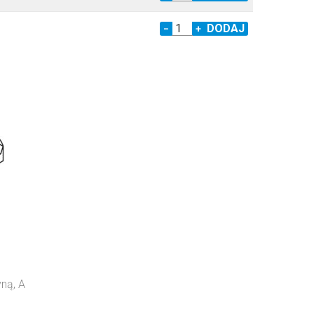
−
+
ną, A