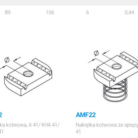
89
106
6
0,44
2
AMF22
ka kotwowa, A 41/ KHA 41/
Nakrętka kotwowa ze spręży
41
41