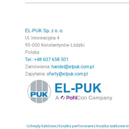
EL-PUK Sp. z o. o.
Ul. Innowacyjna 4
95-050 Konstantynów Łódzki
Polska
Tel.: +48
607 658 501
Zamówienia:
handel@elpuk.com.pl
Zapytania:
oferty@elpuk.com.pl
Uchwyty kablowe
|
Korytka perforowane
|
Korytka siatkowe n