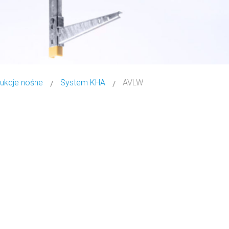
ukcje nośne
System KHA
AVLW