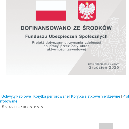
Uchwyty kablowe
|
Korytka perforowane
|
Korytka siatkowe nierdzewne
|
Prof
rforowane
© 2022 EL-PUK Sp. z o. o.