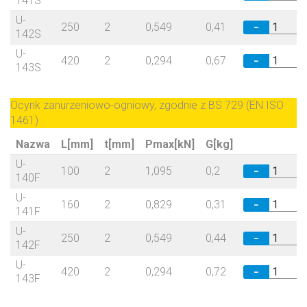
141S
U-
250
2
0,549
0,41
−
142S
U-
420
2
0,294
0,67
−
143S
Ocynk zanurzeniowo-ogniowy, zgodnie z BS 729 (EN ISO
1461)
Nazwa
L[mm]
t[mm]
Pmax[kN]
G[kg]
U-
100
2
1,095
0,2
−
140F
U-
160
2
0,829
0,31
−
141F
U-
250
2
0,549
0,44
−
142F
U-
420
2
0,294
0,72
−
143F