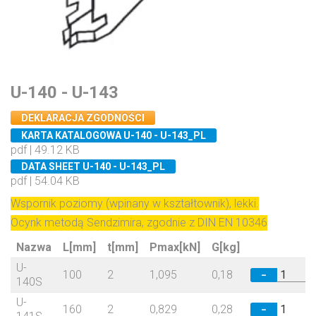
U-140 - U-143
DEKLARACJA ZGODNOŚCI
KARTA KATALOGOWA U-140 - U-143_PL
pdf | 49.12 KB
DATA SHEET U-140 - U-143_PL
pdf | 54.04 KB
Wspornik poziomy (wpinany w kształtownik), lekki.
Ocynk metodą Sendzimira, zgodnie z DIN EN 10346
Nazwa
L[mm]
t[mm]
Pmax[kN]
G[kg]
U-
100
2
1,095
0,18
−
140S
U-
160
2
0,829
0,28
−