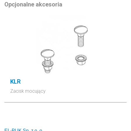
Opcjonalne akcesoria
KLR
Zacisk mocujący
EL-PUK Sp. z o. o.