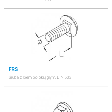
FRS
Śruba z łbem półokrągłym, DIN 603