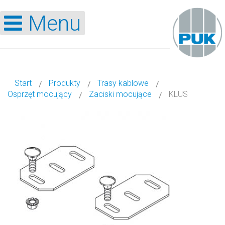
Menu
Start
Produkty
Trasy kablowe
Osprzęt mocujący
Zaciski mocujące
KLUS