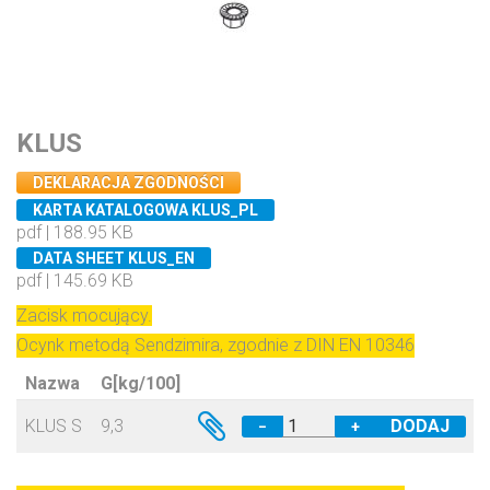
KLUS
DEKLARACJA ZGODNOŚCI
KARTA KATALOGOWA KLUS_PL
pdf | 188.95 KB
DATA SHEET KLUS_EN
pdf | 145.69 KB
Zacisk mocujący.
Ocynk metodą Sendzimira, zgodnie z DIN EN 10346
Nazwa
G[kg/100]
KLUS S
9,3
−
+