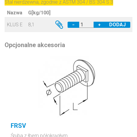
Stal nierdzewna, zgodnie z ASTM 304 / BS 304 S 3
Nazwa
G[kg/100]
KLUS E
8,1
−
+
Opcjonalne akcesoria
FRSV
Śruba z łbem półokrągłym