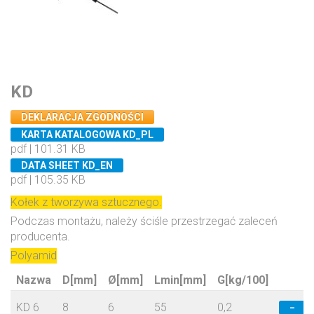
KD
DEKLARACJA ZGODNOŚCI
KARTA KATALOGOWA KD_PL
pdf | 101.31 KB
DATA SHEET KD_EN
pdf | 105.35 KB
Kołek z tworzywa sztucznego.
Podczas montażu, należy ściśle przestrzegać zaleceń
producenta.
Polyamid
Nazwa
D[mm]
Ø[mm]
Lmin[mm]
G[kg/100]
KD 6
8
6
55
0,2
−