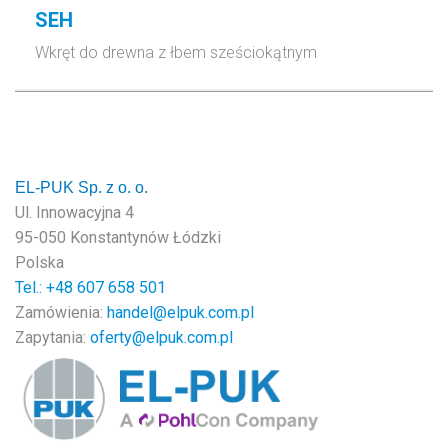
SEH
Wkręt do drewna z łbem sześciokątnym
EL-PUK Sp. z o. o.
Ul. Innowacyjna 4
95-050 Konstantynów Łódzki
Polska
Tel.: +48
607 658 501
Zamówienia:
handel@elpuk.com.pl
Zapytania:
oferty@elpuk.com.pl