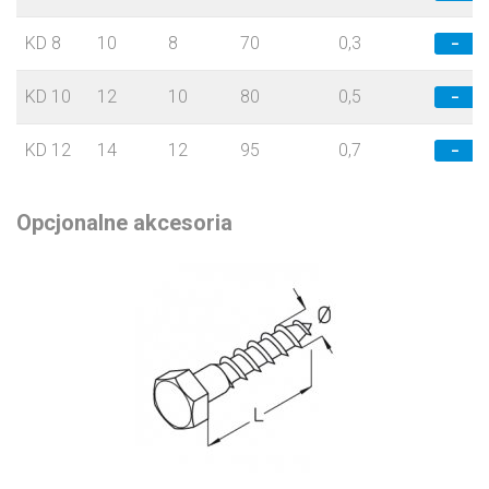
KD 8
10
8
70
0,3
−
KD 10
12
10
80
0,5
−
KD 12
14
12
95
0,7
−
Opcjonalne akcesoria