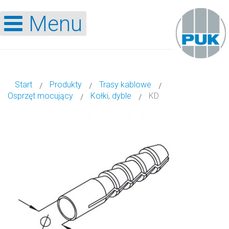
Menu
Start
Produkty
Trasy kablowe
Osprzęt mocujący
Kołki, dyble
KD