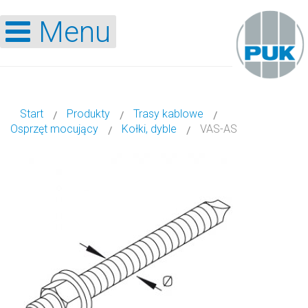
Menu
Start
Produkty
Trasy kablowe
Osprzęt mocujący
Kołki, dyble
VAS-AS