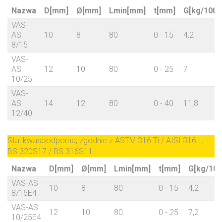
Nazwa
D[mm]
Ø[mm]
Lmin[mm]
t[mm]
G[kg/100]
VAS-
AS
10
8
80
0 - 15
4,2
8/15
VAS-
AS
12
10
80
0 - 25
7
10/25
VAS-
AS
14
12
80
0 - 40
11,8
12/40
Stal kwasoodporna, zgodnie z ASTM 316 Ti / AISI 316 L,
BS 320S17 / BS 316S11
Nazwa
D[mm]
Ø[mm]
Lmin[mm]
t[mm]
G[kg/100
VAS-AS
10
8
80
0 - 15
4,2
8/15E4
VAS-AS
12
10
80
0 - 25
7,2
10/25E4