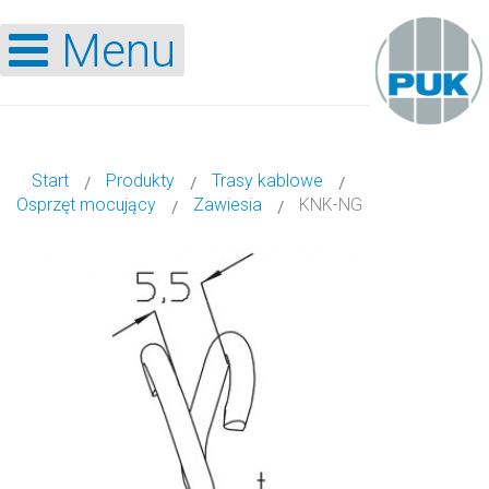
Menu
Start
Produkty
Trasy kablowe
Osprzęt mocujący
Zawiesia
KNK-NG