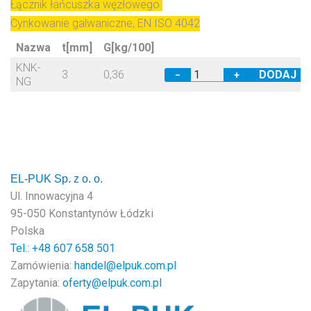
Łącznik łańcuszka węzłowego.
Cynkowanie galwaniczne, EN ISO 4042
Nazwa
t[mm]
G[kg/100]
KNK-
3
0,36
−
+
NG
EL-PUK Sp. z o. o.
Ul. Innowacyjna 4
95-050 Konstantynów Łódzki
Polska
Tel.: +48
607 658 501
Zamówienia:
handel@elpuk.com.pl
Zapytania:
oferty@elpuk.com.pl