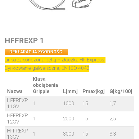
HFFREXP 1
DEKLARACJA ZGODNOŚCI
Linka zakończona pętlą + złączka HF Express.
Cynkowanie galwaniczne, EN ISO 4042
Klasa
obciążenia
Nazwa
Gripple
L[mm]
Pmax[kg]
G[kg/100]
HFFREXP
1
1000
15
1,7
11GV
HFFREXP
1
2000
15
2,5
12GV
HFFREXP
1
3000
15
3,3
13GV