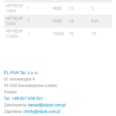
HFFREXP
1
4000
15
5
14GV
HFFREXP
1
5000
15
6,01
15GV
HFFREXP
1
10000
15
10
110GV
EL-PUK Sp. z o. o.
Ul. Innowacyjna 4
95-050 Konstantynów Łódzki
Polska
Tel.: +48
607 658 501
Zamówienia:
handel@elpuk.com.pl
Zapytania:
oferty@elpuk.com.pl