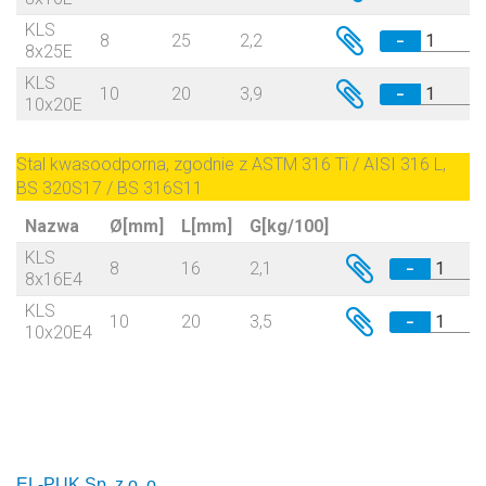
KLS
8
25
2,2
−
8x25E
KLS
10
20
3,9
−
10x20E
Stal kwasoodporna, zgodnie z ASTM 316 Ti / AISI 316 L,
BS 320S17 / BS 316S11
Nazwa
Ø[mm]
L[mm]
G[kg/100]
KLS
8
16
2,1
−
8x16E4
KLS
10
20
3,5
−
10x20E4
EL-PUK Sp. z o. o.