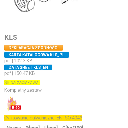
KLS
DEKLARACJA ZGODNOŚCI
KARTA KATALOGOWA KLS_PL
pdf | 102.3 KB
DATA SHEET KLS_EN
pdf | 150.47 KB
Śruba zaciskowa.
Kompletny zestaw.
Cynkowanie galwaniczne, EN ISO 4042
Nazwa
Ø[mm]
L[mm]
G[kg/100]