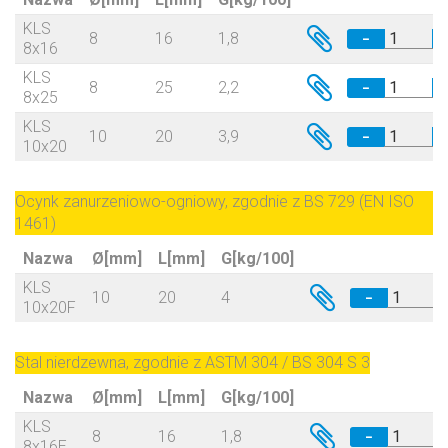
KLS
8
16
1,8
−
8x16
KLS
8
25
2,2
−
8x25
KLS
10
20
3,9
−
10x20
Ocynk zanurzeniowo-ogniowy, zgodnie z BS 729 (EN ISO
1461)
Nazwa
Ø[mm]
L[mm]
G[kg/100]
KLS
10
20
4
−
10x20F
Stal nierdzewna, zgodnie z ASTM 304 / BS 304 S 3
Nazwa
Ø[mm]
L[mm]
G[kg/100]
KLS
8
16
1,8
−
8x16E