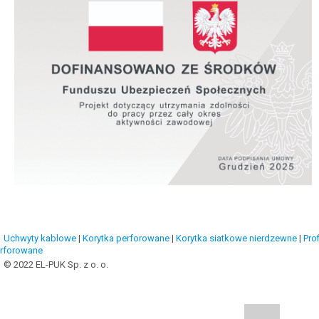
Uchwyty kablowe
|
Korytka perforowane
|
Korytka siatkowe nierdzewne
|
Prof
rforowane
© 2022 EL-PUK Sp. z o. o.