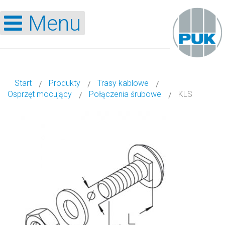
Menu
Start
Produkty
Trasy kablowe
Osprzęt mocujący
Połączenia śrubowe
KLS