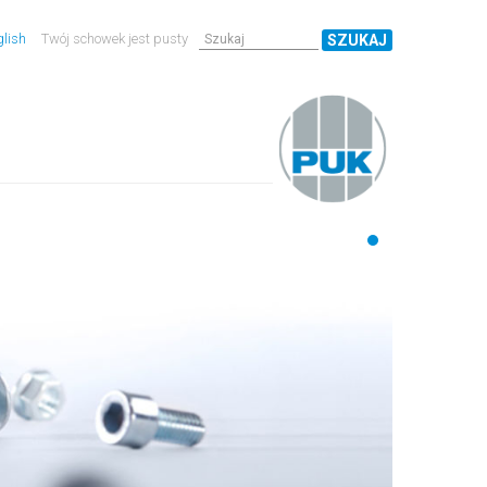
lish
Twój schowek jest pusty
SZUKAJ