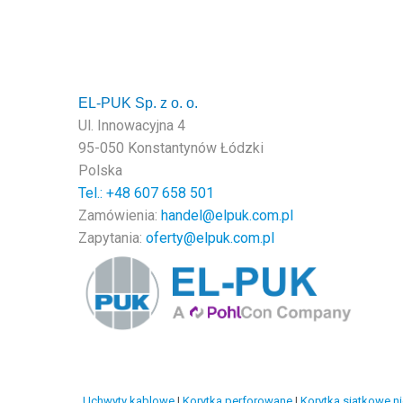
EL-PUK Sp. z o. o.
Ul. Innowacyjna 4
95-050 Konstantynów Łódzki
Polska
Tel.: +48
607 658 501
Zamówienia:
handel@elpuk.com.pl
Zapytania:
oferty@elpuk.com.pl
Uchwyty kablowe
|
Korytka perforowane
|
Korytka siatkowe n