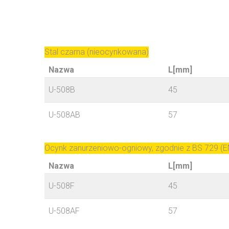
Stal czarna (nieocynkowana)
Nazwa
L[mm]
U-508B
45
U-508AB
57
Ocynk zanurzeniowo-ogniowy, zgodnie z BS 729 (E
Nazwa
L[mm]
U-508F
45
U-508AF
57