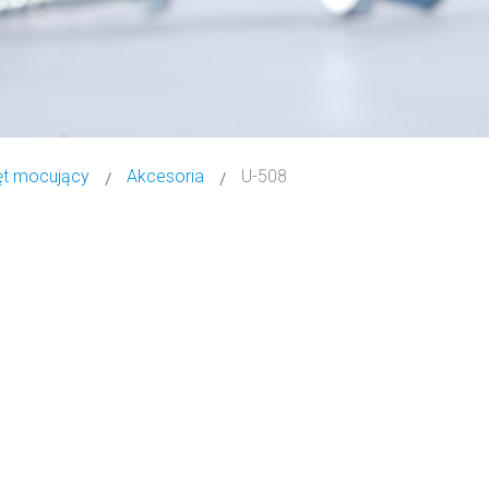
ęt mocujący
Akcesoria
U-508