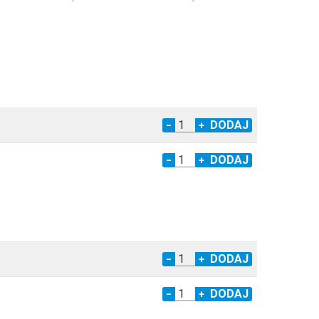
−
+
−
+
−
+
−
+