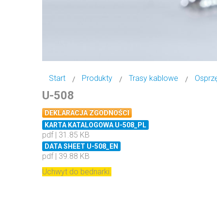
Start
Produkty
Trasy kablowe
Osprz
U-508
DEKLARACJA ZGODNOŚCI
KARTA KATALOGOWA U-508_PL
pdf | 31.85 KB
DATA SHEET U-508_EN
pdf | 39.88 KB
Uchwyt do bednarki.