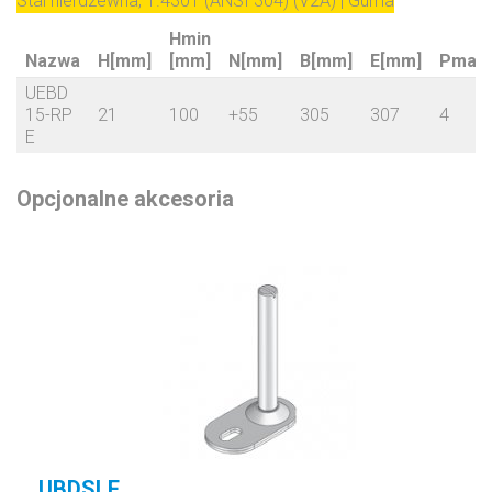
Stal nierdzewna, 1.4301 (ANSI 304) (V2A) | Guma
Hmin
Nazwa
H[mm]
[mm]
N[mm]
B[mm]
E[mm]
Pmax[
UEBD
15-RP
21
100
+55
305
307
4
E
Opcjonalne akcesoria
UBDSLF