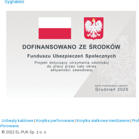
Sygnaliści
Uchwyty kablowe
|
Korytka perforowane
|
Korytka siatkowe nierdzewne
|
Prof
rforowane
© 2022 EL-PUK Sp. z o. o.