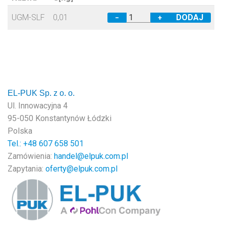
UGM-SLF
0,01
−
+
EL-PUK Sp. z o. o.
Ul. Innowacyjna 4
95-050 Konstantynów Łódzki
Polska
Tel.: +48
607 658 501
Zamówienia:
handel@elpuk.com.pl
Zapytania:
oferty@elpuk.com.pl