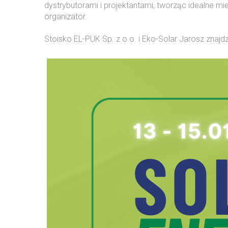
dystrybutorami i projektantami, tworząc idealne m
organizator.
Stoisko EL-PUK Sp. z o.o. i Eko-Solar Jarosz znaj