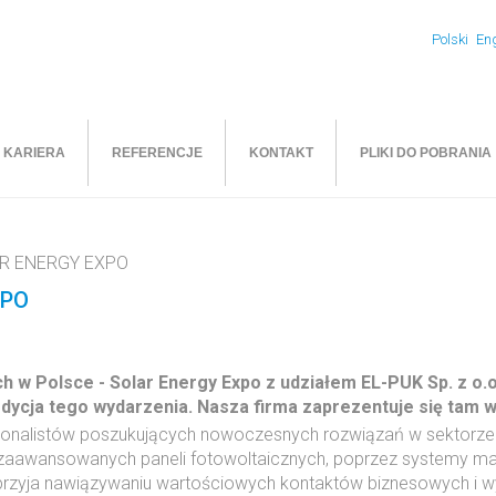
Polski
Eng
KARIERA
REFERENCJE
KONTAKT
PLIKI DO POBRANIA
LAR ENERGY EXPO
XPO
 w Polsce - Solar Energy Expo z udziałem EL-PUK Sp. z o.o.
dycja tego wydarzenia. Nasza firma zaprezentuje się tam w
sjonalistów poszukujących nowoczesnych rozwiązań w sektorze e
od zaawansowanych paneli fotowoltaicznych, poprzez systemy m
sprzyja nawiązywaniu wartościowych kontaktów biznesowych i 