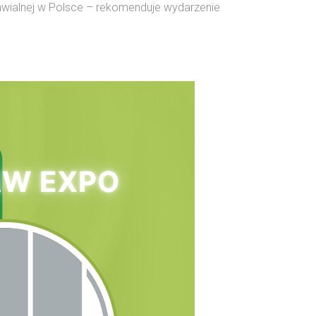
nawialnej w Polsce – rekomenduje wydarzenie