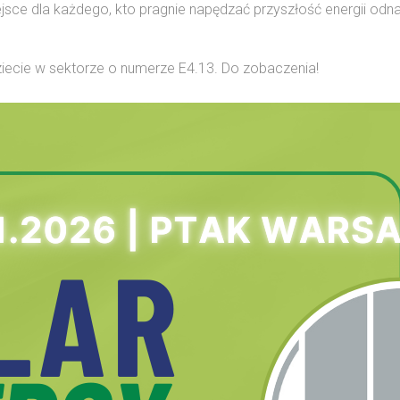
iejsce dla każdego, kto pragnie napędzać przyszłość energii od
dziecie w sektorze o numerze E4.13. Do zobaczenia!