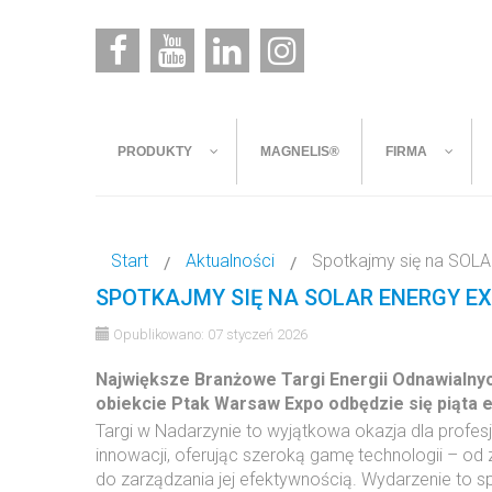
PRODUKTY
MAGNELIS®
FIRMA
Start
Aktualności
Spotkajmy się na SO
SPOTKAJMY SIĘ NA SOLAR ENERGY E
Opublikowano: 07 styczeń 2026
Największe Branżowe Targi Energii Odnawialnych
obiekcie Ptak Warsaw Expo odbędzie się piąta e
Targi w Nadarzynie to wyjątkowa okazja dla profe
innowacji, oferując szeroką gamę technologii – 
do zarządzania jej efektywnością. Wydarzenie to 