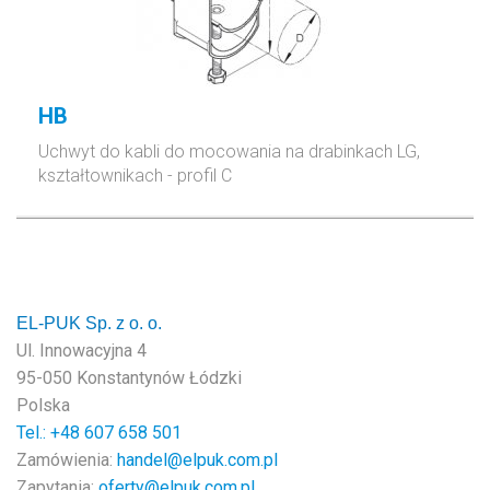
HB
Uchwyt do kabli do mocowania
na drabinkach LG,
kształtownikach - profil C
EL-PUK Sp. z o. o.
Ul. Innowacyjna 4
95-050 Konstantynów Łódzki
Polska
Tel.: +48
607 658 501
Zamówienia:
handel@elpuk.com.pl
Zapytania:
oferty@elpuk.com.pl