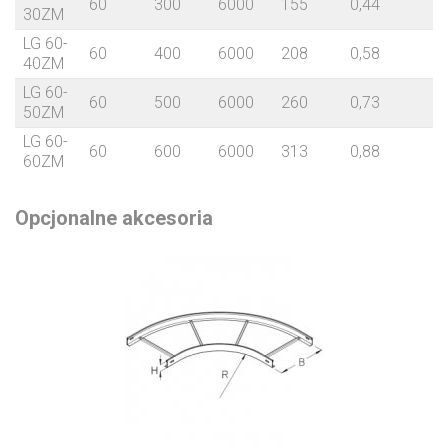
60
300
6000
155
0,44
30ZM
LG 60-
60
400
6000
208
0,58
40ZM
LG 60-
60
500
6000
260
0,73
50ZM
LG 60-
60
600
6000
313
0,88
60ZM
Opcjonalne akcesoria