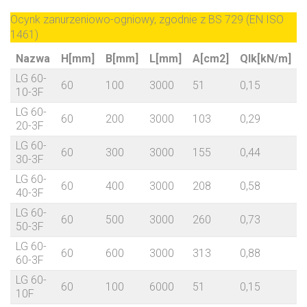
Ocynk zanurzeniowo-ogniowy, zgodnie z BS 729 (EN ISO
1461)
Nazwa
H[mm]
B[mm]
L[mm]
A[cm2]
Qlk[kN/m]
LG 60-
60
100
3000
51
0,15
8
10-3F
LG 60-
60
200
3000
103
0,29
8
20-3F
LG 60-
60
300
3000
155
0,44
9
30-3F
LG 60-
60
400
3000
208
0,58
9
40-3F
LG 60-
60
500
3000
260
0,73
50-3F
LG 60-
60
600
3000
313
0,88
60-3F
LG 60-
60
100
6000
51
0,15
10F