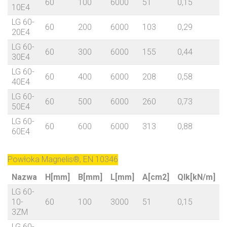
60
100
6000
51
0,15
10E4
LG 60-
60
200
6000
103
0,29
20E4
LG 60-
60
300
6000
155
0,44
30E4
LG 60-
60
400
6000
208
0,58
40E4
LG 60-
60
500
6000
260
0,73
50E4
LG 60-
60
600
6000
313
0,88
60E4
Powłoka Magnelis®, EN 10346
Nazwa
H[mm]
B[mm]
L[mm]
A[cm2]
Qlk[kN/m]
LG 60-
10-
60
100
3000
51
0,15
7
3ZM
LG 60-