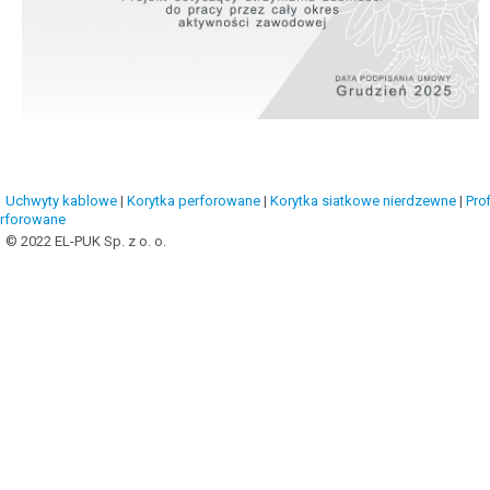
Uchwyty kablowe
|
Korytka perforowane
|
Korytka siatkowe nierdzewne
|
Prof
rforowane
© 2022 EL-PUK Sp. z o. o.