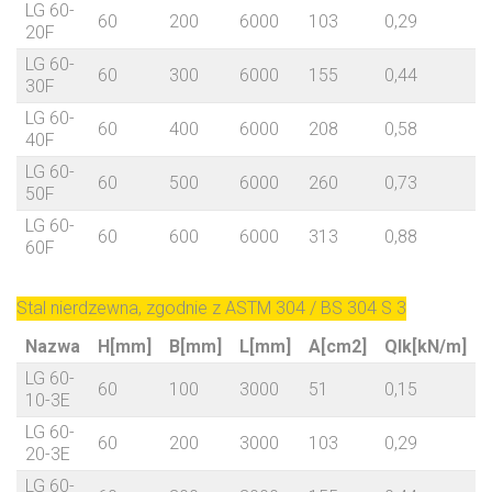
LG 60-
60
200
6000
103
0,29
20F
LG 60-
60
300
6000
155
0,44
30F
LG 60-
60
400
6000
208
0,58
40F
LG 60-
60
500
6000
260
0,73
50F
LG 60-
60
600
6000
313
0,88
60F
Stal nierdzewna, zgodnie z ASTM 304 / BS 304 S 3
Nazwa
H[mm]
B[mm]
L[mm]
A[cm2]
Qlk[kN/m]
LG 60-
60
100
3000
51
0,15
7
10-3E
LG 60-
60
200
3000
103
0,29
7
20-3E
LG 60-