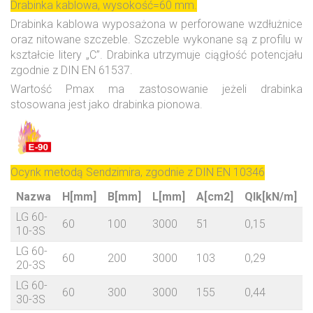
Drabinka kablowa, wysokość=60 mm.
Drabinka kablowa wyposażona w perforowane wzdłużnice
oraz nitowane szczeble. Szczeble wykonane są z profilu w
kształcie litery „C”. Drabinka utrzymuje ciągłość potencjału
zgodnie z DIN EN 61537.
Wartość Pmax ma zastosowanie jeżeli drabinka
stosowana jest jako drabinka pionowa.
Ocynk metodą Sendzimira, zgodnie z DIN EN 10346
Nazwa
H[mm]
B[mm]
L[mm]
A[cm2]
Qlk[kN/m]
LG 60-
60
100
3000
51
0,15
7
10-3S
LG 60-
60
200
3000
103
0,29
7
20-3S
LG 60-
60
300
3000
155
0,44
8
30-3S