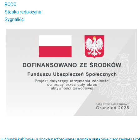
RODO
Stopka redakcyjna
Sygnaliści
Uchwyty kablowe
|
Korytka perforowane
|
Korytka siatkowe nierdzewne
|
Prof