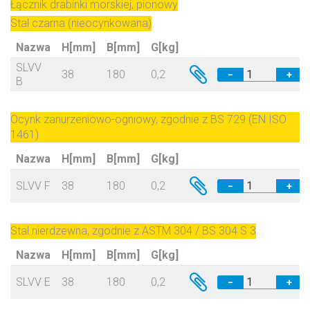
Łącznik drabinki morskiej, pionowy
Stal czarna (nieocynkowana)
Nazwa
H[mm]
B[mm]
G[kg]
SLVV
38
180
0,2
−
+
B
Ocynk zanurzeniowo-ogniowy, zgodnie z BS 729 (EN ISO
1461)
Nazwa
H[mm]
B[mm]
G[kg]
SLVV F
38
180
0,2
−
+
Stal nierdzewna, zgodnie z ASTM 304 / BS 304 S 3
Nazwa
H[mm]
B[mm]
G[kg]
SLVV E
38
180
0,2
−
+