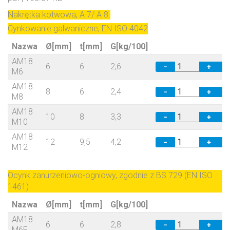
Nakrętka kotwowa, A 7/ A 8.
Cynkowanie galwaniczne, EN ISO 4042
Nazwa
Ø[mm]
t[mm]
G[kg/100]
AM18
6
6
2,6
−
+
M6
AM18
8
6
2,4
−
+
M8
AM18
10
8
3,3
−
+
M10
AM18
12
9,5
4,2
−
+
M12
Ocynk zanurzeniowo-ogniowy, zgodnie z BS 729 (EN ISO
1461)
Nazwa
Ø[mm]
t[mm]
G[kg/100]
AM18
6
6
2,8
−
+
M6F