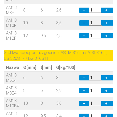
AM18
8
6
2,6
−
+
M8F
AM18
10
8
3,5
−
+
M10F
AM18
12
9,5
4,5
−
+
M12F
Stal kwasoodporna, zgodnie z ASTM 316 Ti / AISI 316 L,
BS 320S17 / BS 316S11
Nazwa
Ø[mm]
t[mm]
G[kg/100]
AM18
6
6
3
−
+
M6E4
AM18
8
6
2,9
−
+
M8E4
AM18
10
8
3,6
−
+
M10E4
AM18
12
9,5
3,4
−
+