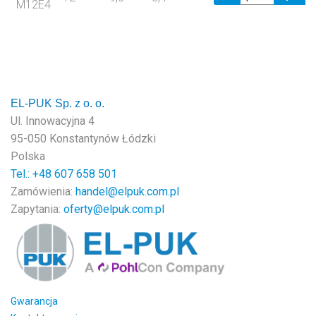
M12E4
EL-PUK Sp. z o. o.
Ul. Innowacyjna 4
95-050 Konstantynów Łódzki
Polska
Tel.: +48
607 658 501
Zamówienia:
handel@elpuk.com.pl
Zapytania:
oferty@elpuk.com.pl
Gwarancja