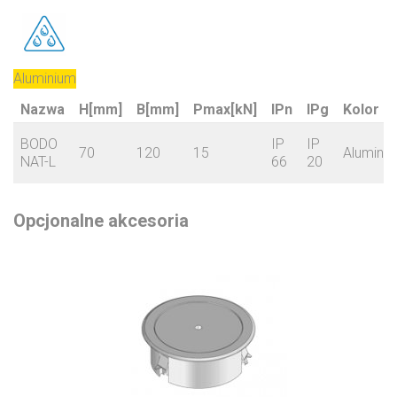
Aluminium
Nazwa
H[mm]
B[mm]
Pmax[kN]
IPn
IPg
Kolor
BODO
IP
IP
70
120
15
Alumini
NAT-L
66
20
Opcjonalne akcesoria