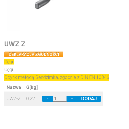
UWZ Z
DEKLARACJA ZGODNOŚCI
Cęgi.
Cęgi
Ocynk metodą Sendzimira, zgodnie z DIN EN 10346
Nazwa
G[kg]
UWZ-Z
0,22
−
+