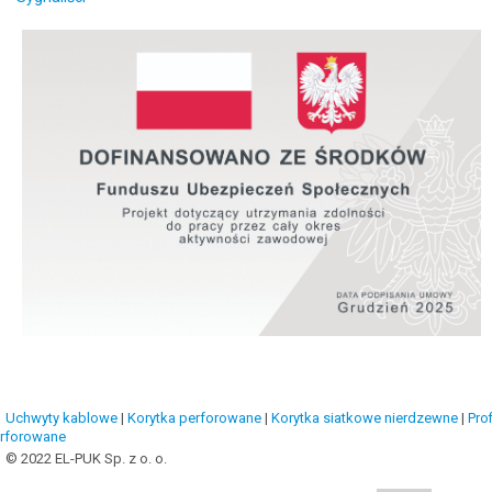
Uchwyty kablowe
|
Korytka perforowane
|
Korytka siatkowe nierdzewne
|
Prof
rforowane
© 2022 EL-PUK Sp. z o. o.