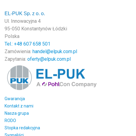
EL-PUK Sp. z o. o.
Ul. Innowacyjna 4
95-050 Konstantynów Łódzki
Polska
Tel.: +48
607 658 501
Zamówienia:
handel@elpuk.com.pl
Zapytania:
oferty@elpuk.com.pl
Gwarancja
Kontakt z nami
Nasza grupa
RODO
Stopka redakcyjna
Sygnaliści