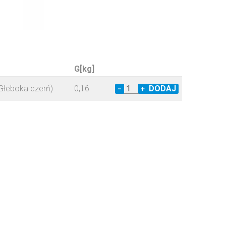
G[kg]
Głeboka czerń)
0,16
−
+