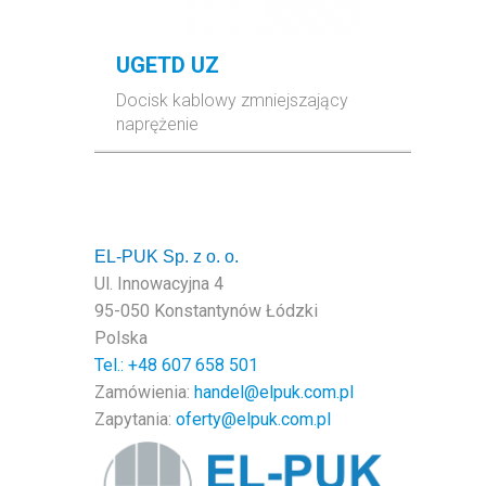
UGETD UZ
Docisk kablowy zmniejszający
naprężenie
EL-PUK Sp. z o. o.
Ul. Innowacyjna 4
95-050 Konstantynów Łódzki
Polska
Tel.: +48
607 658 501
Zamówienia:
handel@elpuk.com.pl
Zapytania:
oferty@elpuk.com.pl