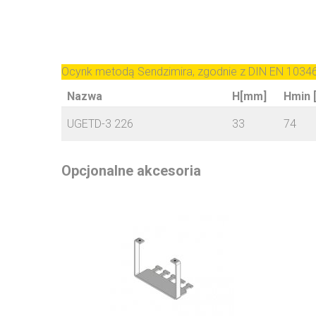
Ocynk metodą Sendzimira, zgodnie z DIN EN 1034
Nazwa
H[mm]
Hmin 
UGETD-3 226
33
74
Opcjonalne akcesoria