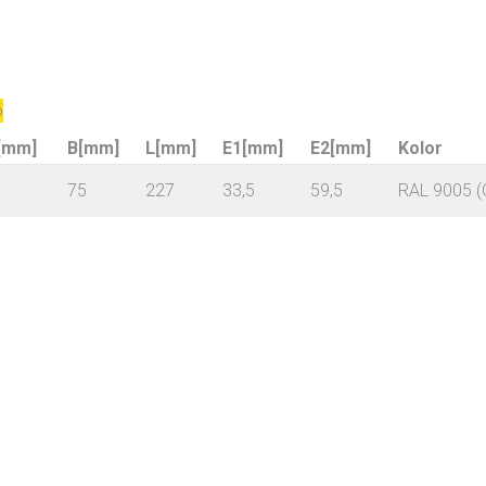
6
[mm]
B[mm]
L[mm]
E1[mm]
E2[mm]
Kolor
75
227
33,5
59,5
RAL 9005 (