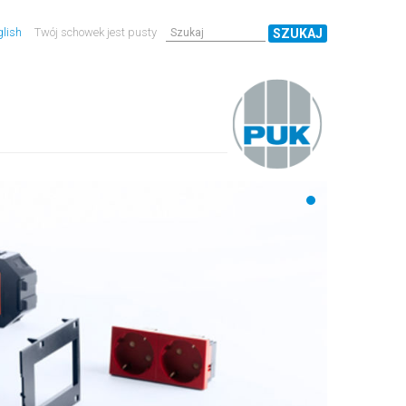
lish
Twój schowek jest pusty
SZUKAJ