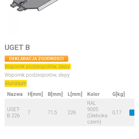
UGET B
DEKLARACJA ZGODNOŚCI
Wspornik podzespołów, ślepy.
Wspornik podzespołów, ślepy
Aluminium
Nazwa
H[mm]
B[mm]
L[mm]
Kolor
G[kg]
RAL
UGET-
9005
7
71,5
226
0,17
−
B 226
(Głeboka
czerń)