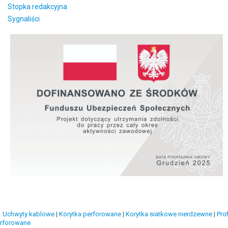
Stopka redakcyjna
Sygnaliści
Uchwyty kablowe
|
Korytka perforowane
|
Korytka siatkowe nierdzewne
|
Prof
rforowane