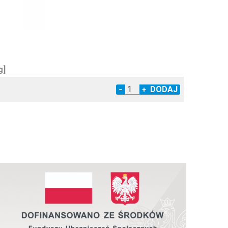
g]
3
−
+