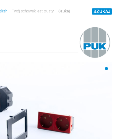
lish
Twój schowek jest pusty
SZUKAJ