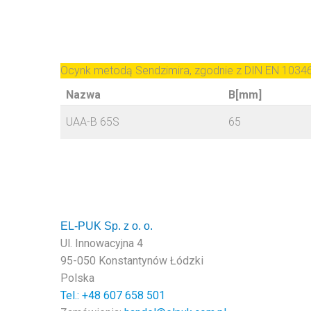
Ocynk metodą Sendzimira, zgodnie z DIN EN 1034
Nazwa
B[mm]
UAA-B 65S
65
EL-PUK Sp. z o. o.
Ul. Innowacyjna 4
95-050 Konstantynów Łódzki
Polska
Tel.: +48
607 658 501