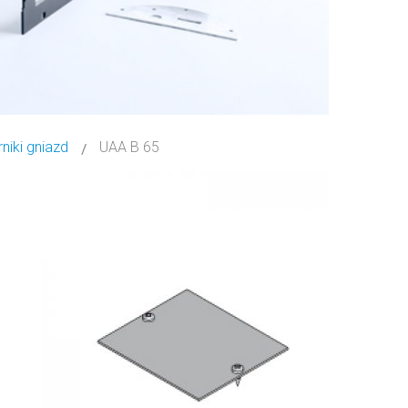
niki gniazd
UAA B 65