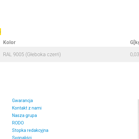
6
Kolor
G[k
RAL 9005 (Głeboka czerń)
0,0
Gwarancja
Kontakt z nami
Nasza grupa
RODO
Stopka redakcyjna
Sygnaliści