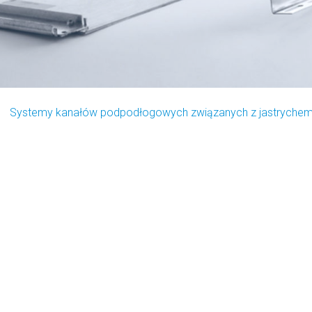
Systemy kanałów podpodłogowych związanych z jastryche