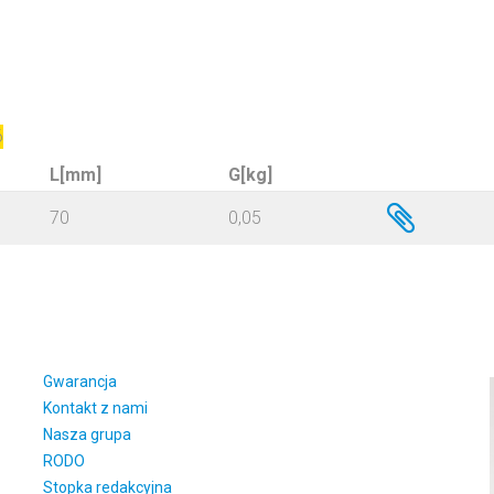
6
L[mm]
G[kg]
70
0,05
Gwarancja
Kontakt z nami
Nasza grupa
RODO
Stopka redakcyjna