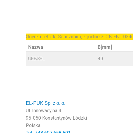
Ocynk metodą Sendzimira, zgodnie z DIN EN 1034
Nazwa
B[mm]
UEBSEL
40
EL-PUK Sp. z o. o.
Ul. Innowacyjna 4
95-050 Konstantynów Łódzki
Polska
Tel.: +48
607 658 501