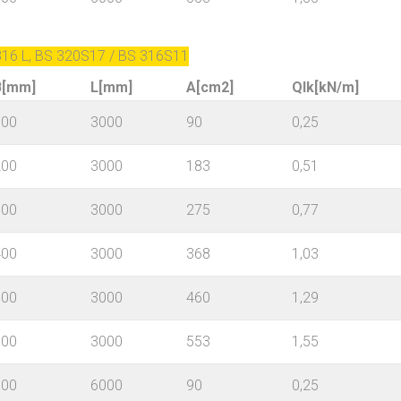
 316 L, BS 320S17 / BS 316S11
B[mm]
L[mm]
A[cm2]
Qlk[kN/m]
100
3000
90
0,25
200
3000
183
0,51
300
3000
275
0,77
400
3000
368
1,03
500
3000
460
1,29
600
3000
553
1,55
100
6000
90
0,25