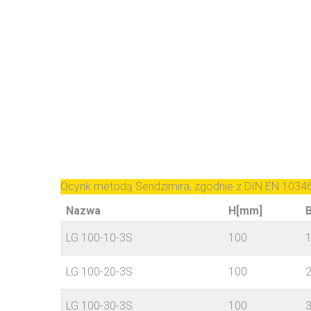
Ocynk metodą Sendzimira, zgodnie z DIN EN 1034
Nazwa
H[mm]
LG 100-10-3S
100
LG 100-20-3S
100
LG 100-30-3S
100