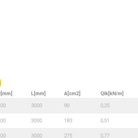
6
B[mm]
L[mm]
A[cm2]
Qlk[kN/m]
100
3000
90
0,25
200
3000
183
0,51
300
3000
275
0,77