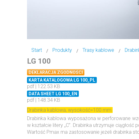
Start
Produkty
Trasy kablowe
Drabin
LG 100
DEKLARACJA ZGODNOŚCI
KARTA KATALOGOWA LG 100_PL
pdf | 122.53 KB
DATA SHEET LG 100_EN
pdf | 148.34 KB
Drabinka kablowa, wysokość=100 mm.
Drabinka kablowa wyposażona w perforowane wzdł
w kształcie litery „C”. Drabinka utrzymuje ciągłość
Wartość Pmax ma zastosowanie jeżeli drabinka sto