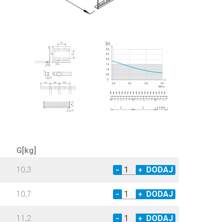
G[kg]
10,3
−
+
10,7
−
+
11,2
−
+