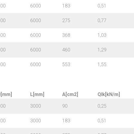
200
6000
183
0,51
300
6000
275
0,77
400
6000
368
1,03
500
6000
460
1,29
600
6000
553
1,55
B[mm]
L[mm]
A[cm2]
Qlk[kN/m]
100
3000
90
0,25
200
3000
183
0,51