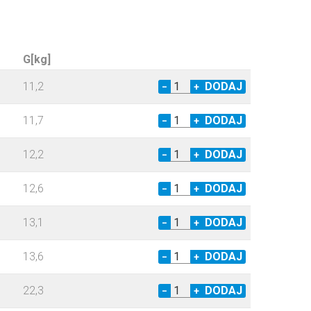
G[kg]
11,2
−
+
11,7
−
+
12,2
−
+
12,6
−
+
13,1
−
+
13,6
−
+
22,3
−
+