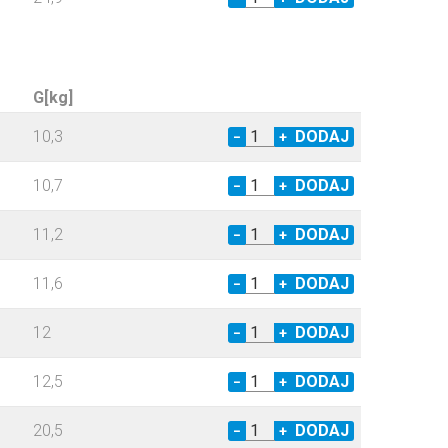
G[kg]
10,3
−
+
10,7
−
+
11,2
−
+
11,6
−
+
12
−
+
12,5
−
+
20,5
−
+