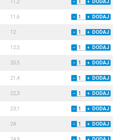
11,2
−
+
11,6
−
+
12
−
+
12,5
−
+
20,5
−
+
21,4
−
+
22,3
−
+
23,1
−
+
24
−
+
24,9
−
+