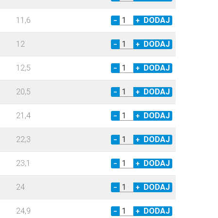
11,6
−
+
12
−
+
12,5
−
+
20,5
−
+
21,4
−
+
22,3
−
+
23,1
−
+
24
−
+
24,9
−
+