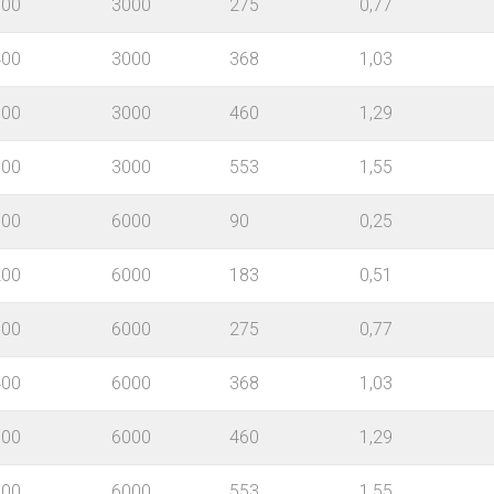
300
3000
275
0,77
400
3000
368
1,03
500
3000
460
1,29
600
3000
553
1,55
100
6000
90
0,25
200
6000
183
0,51
300
6000
275
0,77
400
6000
368
1,03
500
6000
460
1,29
600
6000
553
1,55