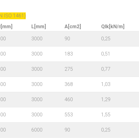
N ISO 1461)
B[mm]
L[mm]
A[cm2]
Qlk[kN/m]
100
3000
90
0,25
200
3000
183
0,51
300
3000
275
0,77
400
3000
368
1,03
500
3000
460
1,29
600
3000
553
1,55
100
6000
90
0,25