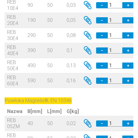
REB
90
50
0,03
−
+
10E4
REB
190
50
0,05
−
+
20E4
REB
290
50
0,08
−
+
30E4
REB
390
50
0,1
−
+
40E4
REB
490
50
0,13
−
+
50E4
REB
590
50
0,16
−
+
60E4
Powłoka Magnelis®, EN 10346
Nazwa
B[mm]
L[mm]
G[kg]
REB
40
50
0,02
−
+
05ZM
REB