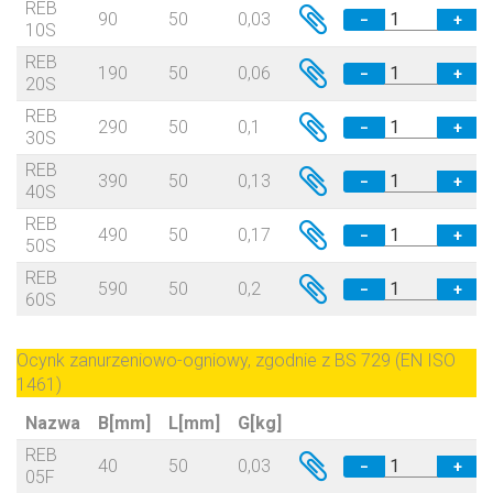
REB
90
50
0,03
−
+
10S
REB
190
50
0,06
−
+
20S
REB
290
50
0,1
−
+
30S
REB
390
50
0,13
−
+
40S
REB
490
50
0,17
−
+
50S
REB
590
50
0,2
−
+
60S
Ocynk zanurzeniowo-ogniowy, zgodnie z BS 729 (EN ISO
1461)
Nazwa
B[mm]
L[mm]
G[kg]
REB
40
50
0,03
−
+
05F