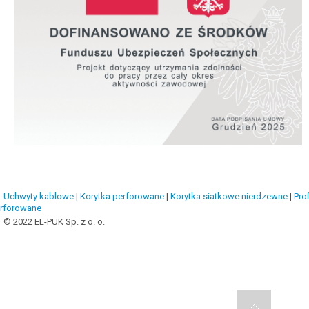
Uchwyty kablowe
|
Korytka perforowane
|
Korytka siatkowe nierdzewne
|
Prof
rforowane
© 2022 EL-PUK Sp. z o. o.