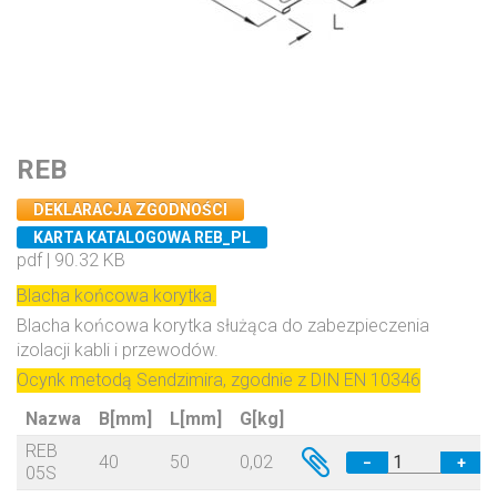
REB
DEKLARACJA ZGODNOŚCI
KARTA KATALOGOWA REB_PL
pdf | 90.32 KB
Blacha końcowa korytka.
Blacha końcowa korytka służąca do zabezpieczenia
izolacji kabli i przewodów.
Ocynk metodą Sendzimira, zgodnie z DIN EN 10346
Nazwa
B[mm]
L[mm]
G[kg]
REB
40
50
0,02
−
+
05S