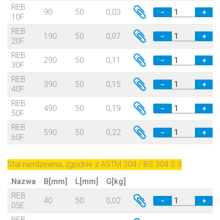
REB
90
50
0,03
−
+
10F
REB
190
50
0,07
−
+
20F
REB
290
50
0,11
−
+
30F
REB
390
50
0,15
−
+
40F
REB
490
50
0,19
−
+
50F
REB
590
50
0,22
−
+
60F
Stal nierdzewna, zgodnie z ASTM 304 / BS 304 S 3
Nazwa
B[mm]
L[mm]
G[kg]
REB
40
50
0,02
−
+
05E
REB