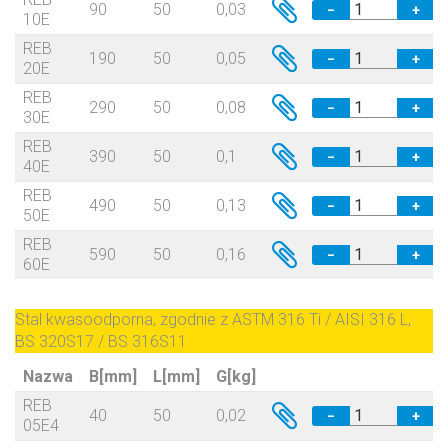
90
50
0,03
−
+
10E
REB
190
50
0,05
−
+
20E
REB
290
50
0,08
−
+
30E
REB
390
50
0,1
−
+
40E
REB
490
50
0,13
−
+
50E
REB
590
50
0,16
−
+
60E
Stal kwasoodporna, zgodnie z ASTM 316 Ti / AISI 316 L,
BS 320S17 / BS 316S11
Nazwa
B[mm]
L[mm]
G[kg]
REB
40
50
0,02
−
+
05E4