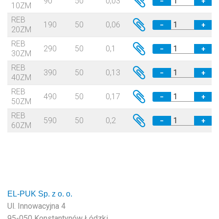
90
50
0,03
−
+
10ZM
REB
190
50
0,06
−
+
20ZM
REB
290
50
0,1
−
+
30ZM
REB
390
50
0,13
−
+
40ZM
REB
490
50
0,17
−
+
50ZM
REB
590
50
0,2
−
+
60ZM
EL-PUK Sp. z o. o.
Ul. Innowacyjna 4
95-050 Konstantynów Łódzki