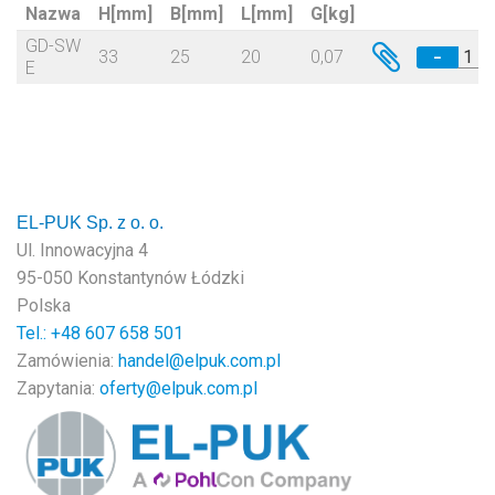
Nazwa
H[mm]
B[mm]
L[mm]
G[kg]
GD-SW
33
25
20
0,07
−
E
EL-PUK Sp. z o. o.
Ul. Innowacyjna 4
95-050 Konstantynów Łódzki
Polska
Tel.: +48
607 658 501
Zamówienia:
handel@elpuk.com.pl
Zapytania:
oferty@elpuk.com.pl