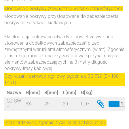
Mocowanie pokrywy (zewnętrzne warunki atmosferyczne).
Mocowanie pokrywy przystosowane do zabezpieczenia
pokryw na korytkach siatkowych.
Eksploatacja pokryw na otwartym powietrzu wymaga
stosowania dodatkowych zabezpieczeń przed
zewnętrznymi warunkami atmosferycznymi (wiatr). Zgodnie
z instrukcją montażu, należy zastosować przynajmniej 6
elementów zabezpieczających na 3 metry długości
pokrywy trasy kablowej.
Ocynk zanurzeniowo-ogniowy, zgodnie z BS 729 (EN ISO
1461)
Nazwa
H[mm]
B[mm]
L[mm]
G[kg]
GD-SW
33
25
20
0,07
−
F
Stal nierdzewna, zgodnie z ASTM 304 / BS 304 S 3