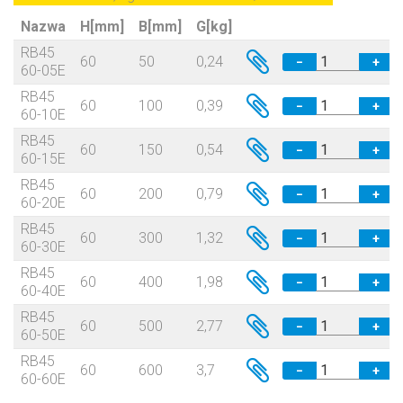
Nazwa
H[mm]
B[mm]
G[kg]
RB45
60
50
0,24
−
+
60-05E
RB45
60
100
0,39
−
+
60-10E
RB45
60
150
0,54
−
+
60-15E
RB45
60
200
0,79
−
+
60-20E
RB45
60
300
1,32
−
+
60-30E
RB45
60
400
1,98
−
+
60-40E
RB45
60
500
2,77
−
+
60-50E
RB45
60
600
3,7
−
+
60-60E