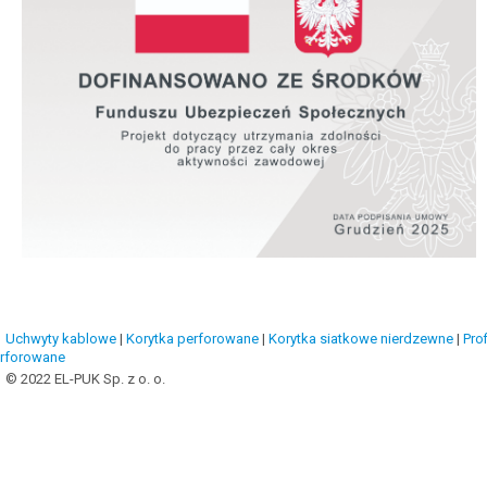
Uchwyty kablowe
|
Korytka perforowane
|
Korytka siatkowe nierdzewne
|
Prof
rforowane
© 2022 EL-PUK Sp. z o. o.