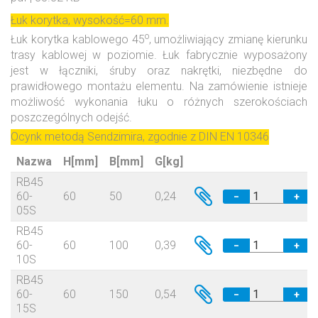
Łuk korytka, wysokość=60 mm.
o
Łuk korytka kablowego 45
, umożliwiający zmianę kierunku
trasy kablowej w poziomie. Łuk fabrycznie wyposażony
jest w łączniki, śruby oraz nakrętki, niezbędne do
prawidłowego montażu elementu. Na zamówienie istnieje
możliwość wykonania łuku o różnych szerokościach
poszczególnych odejść.
Ocynk metodą Sendzimira, zgodnie z DIN EN 10346
Nazwa
H[mm]
B[mm]
G[kg]
RB45
60-
60
50
0,24
−
+
05S
RB45
60-
60
100
0,39
−
+
10S
RB45
60-
60
150
0,54
−
+
15S