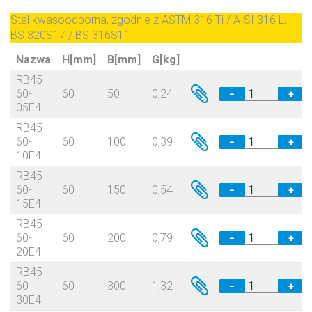
Stal kwasoodporna, zgodnie z ASTM 316 Ti / AISI 316 L,
BS 320S17 / BS 316S11
Nazwa
H[mm]
B[mm]
G[kg]
RB45
60-
60
50
0,24
−
+
05E4
RB45
60-
60
100
0,39
−
+
10E4
RB45
60-
60
150
0,54
−
+
15E4
RB45
60-
60
200
0,79
−
+
20E4
RB45
60-
60
300
1,32
−
+
30E4