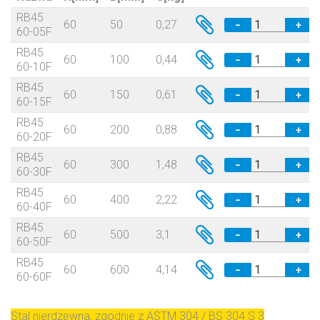
RB45
60
50
0,27
−
+
60-05F
RB45
60
100
0,44
−
+
60-10F
RB45
60
150
0,61
−
+
60-15F
RB45
60
200
0,88
−
+
60-20F
RB45
60
300
1,48
−
+
60-30F
RB45
60
400
2,22
−
+
60-40F
RB45
60
500
3,1
−
+
60-50F
RB45
60
600
4,14
−
+
60-60F
Stal nierdzewna, zgodnie z ASTM 304 / BS 304 S 3