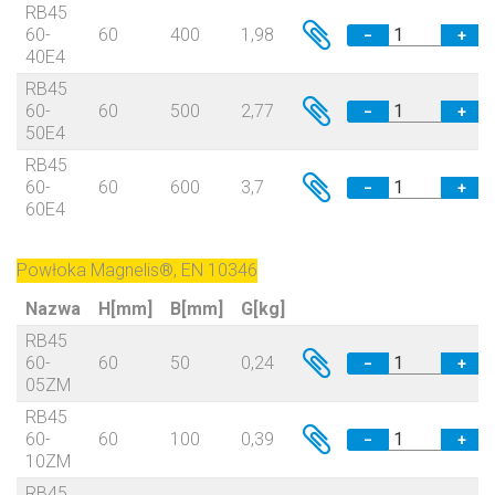
RB45
60-
60
400
1,98
−
+
40E4
RB45
60-
60
500
2,77
−
+
50E4
RB45
60-
60
600
3,7
−
+
60E4
Powłoka Magnelis®, EN 10346
Nazwa
H[mm]
B[mm]
G[kg]
RB45
60-
60
50
0,24
−
+
05ZM
RB45
60-
60
100
0,39
−
+
10ZM
RB45