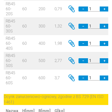
RB45
60-
60
200
0,79
−
+
20S
RB45
60-
60
300
1,32
−
+
30S
RB45
60-
60
400
1,98
−
+
40S
RB45
60-
60
500
2,77
−
+
50S
RB45
60-
60
600
3,7
−
+
60S
Ocynk zanurzeniowo-ogniowy, zgodnie z BS 729 (EN ISO
1461)
Nazwa
H[mm]
B[mm]
G[kg]